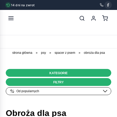
14 dni na zwrot
strona główna
»
psy
»
spacer z psem
»
obroża dla psa
KATEGORIE
FILTRY
Obroża dla psa