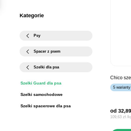
Kategorie
Psy
Spacer z psem
Szelki dla psa
chico sze
Szelki Guard dla psa
5 warianty
Szelki samochodowe
Szelki spacerowe dla psa
od 
32,8
109,63
zł
/
k