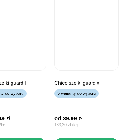
zelki guard l
chico szelki guard xl
nty do wyboru
5 warianty do wyboru
,49
zł
od 
39,99
zł
/
kg
133,30
zł
/
kg