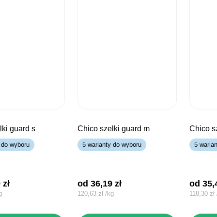
lki guard s
chico szelki guard m
chico s
 do wyboru
5 warianty do wyboru
5 waria
9
zł
od 
36,19
zł
od 
35
g
120,63
zł
/
kg
118,30
zł