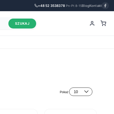
+48 52 3538378
Blog
Kontakt
Pn-Pt 8-15
SZUKAJ
 psa
Pokaż