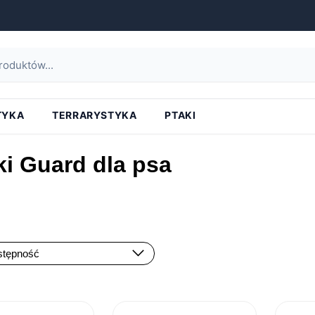
ona główna
»
psy
»
spacer z psem
»
szelki dla psa
»
szelki guard dla
TYKA
TERRARYSTYKA
PTAKI
ki Guard dla psa