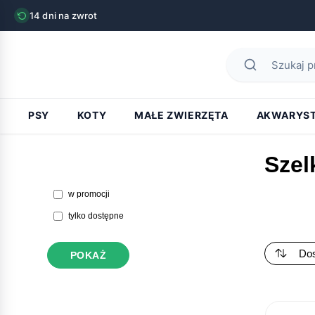
14 dni na zwrot
str
Szelki dla psa
PSY
KOTY
MAŁE ZWIERZĘTA
AKWARYS
Szel
w promocji
tylko dostępne
POKAŻ