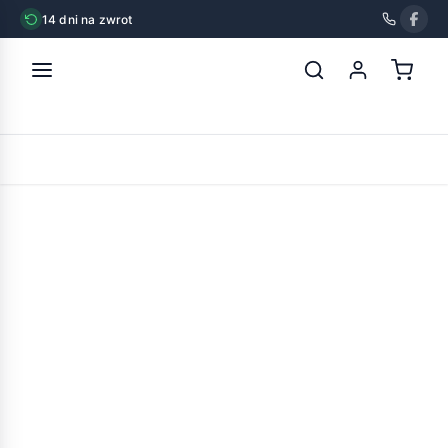
14 dni na zwrot
strona główna
»
nestor witaminy dla kanarka melodia 20g
POWRÓT