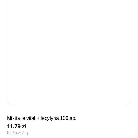
mikita felvital + lecytyna 100tab.
11,79
zł
58,95
zł
/
kg