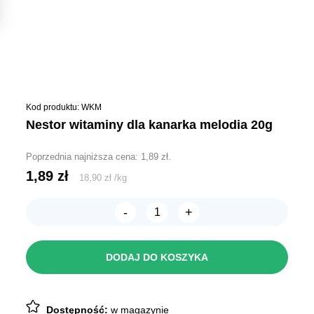
Kod produktu: WKM
nestor witaminy dla kanarka melodia 20g
Poprzednia najniższa cena:
1,89
zł
.
1,89
zł
18,90
zł
/
kg
-
+
ilość
Nestor
Witaminy
dla
DODAJ DO KOSZYKA
kanarka
Melodia
20g
Dostępność:
w magazynie