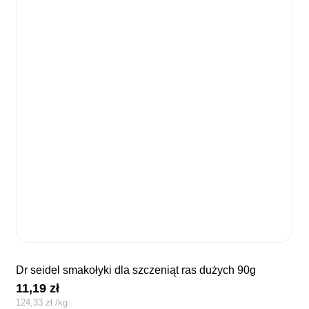
dr seidel smakołyki dla szczeniąt ras dużych 90g
11,19
zł
124,33
zł
/
kg