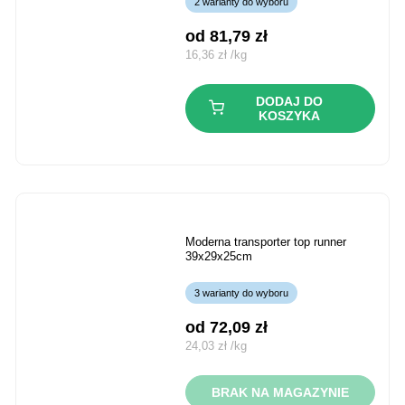
2 warianty do wyboru
od 
81,79
zł
16,36
zł
/
kg
DODAJ DO
KOSZYKA
moderna transporter top runner
39x29x25cm
3 warianty do wyboru
od 
72,09
zł
24,03
zł
/
kg
BRAK NA MAGAZYNIE