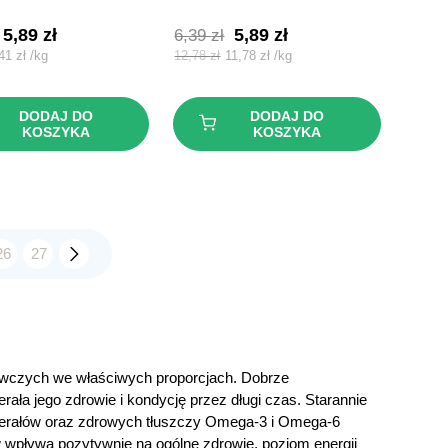
Pierwotna
Aktualna
Pierwotna
Aktualna
5,89
zł
5,89
zł
6,39
zł
cena
cena
cena
cena
,41
zł
/
kg
12,78
zł
11,78
zł
/
kg
wynosiła:
wynosi:
wynosiła:
wynosi:
6,69 zł.
5,89 zł.
6,39 zł.
5,89 zł.
DODAJ DO
DODAJ DO
KOSZYKA
KOSZYKA
26
27
żywczych we właściwych proporcjach. Dobrze
ła jego zdrowie i kondycję przez długi czas. Starannie
inerałów oraz zdrowych tłuszczy Omega-3 i Omega-6
w wpływa pozytywnie na ogólne zdrowie, poziom energii