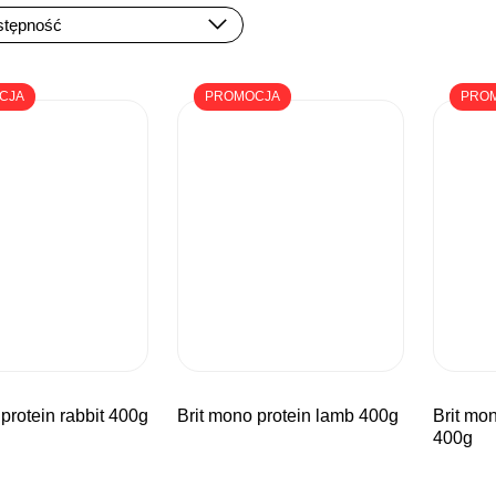
CJA
PROMOCJA
PRO
 protein rabbit 400g
brit mono protein lamb 400g
brit mono protein turkey
400g