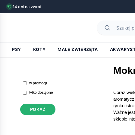
14 dni na zwrot
Żywienie psa
PSY
KOTY
MAŁE ZWIERZĘTA
AKWARYS
Mokr
w promocji
Coraz więk
tylko dostępne
aromatyczn
rynku istn
POKAŻ
Ważne jest
sklepie in