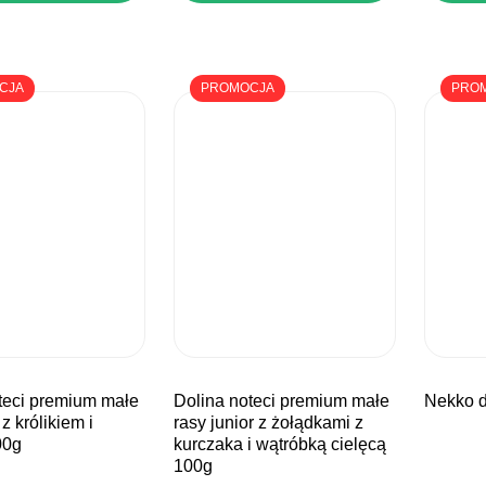
CJA
PROMOCJA
PRO
dolina noteci premium małe
nekko 
 z królikiem i
rasy junior z żołądkami z
00g
kurczaka i wątróbką cielęcą
100g