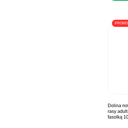
PROMO
dolina noteci premium małe
rasy adult
fasolką 1