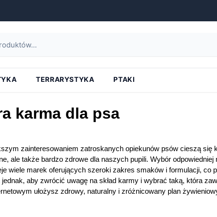
strona główna
»
psy
»
żywienie psa
»
mokra karma dla psa
TYKA
TERRARYSTYKA
PTAKI
a karma dla psa
szym zainteresowaniem zatroskanych opiekunów psów cieszą się ka
e, ale także bardzo zdrowe dla naszych pupili. Wybór odpowiedni
ieje wiele marek oferujących szeroki zakres smaków i formulacji, co
 jednak, aby zwrócić uwagę na skład karmy i wybrać taką, która za
ternetowym ułożysz zdrowy, naturalny i zróżnicowany plan żywieniow