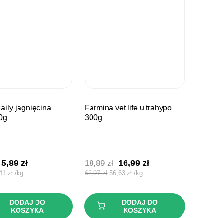
farmina vet life ultrahypo
0g
300g
Pierwotna
Aktualna
Pierwotna
Aktualna
5,89
zł
16,99
zł
18,89
zł
cena
cena
cena
cena
,41
zł
/
kg
62,97
zł
56,63
zł
/
kg
wynosiła:
wynosi:
wynosiła:
wynosi:
6,69 zł.
5,89 zł.
18,89 zł.
16,99 zł.
DODAJ DO
DODAJ DO
KOSZYKA
KOSZYKA