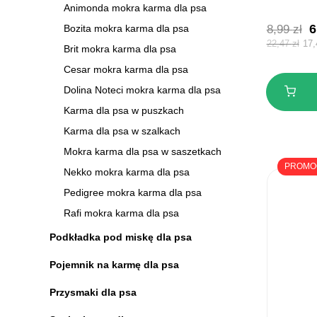
Animonda mokra karma dla psa
P
6
8,99
zł
Bozita mokra karma dla psa
c
22,47
zł
17
Brit mokra karma dla psa
w
Cesar mokra karma dla psa
8
Dolina Noteci mokra karma dla psa
Karma dla psa w puszkach
Karma dla psa w szalkach
Mokra karma dla psa w saszetkach
PROMO
Nekko mokra karma dla psa
Pedigree mokra karma dla psa
Rafi mokra karma dla psa
Podkładka pod miskę dla psa
Pojemnik na karmę dla psa
Przysmaki dla psa