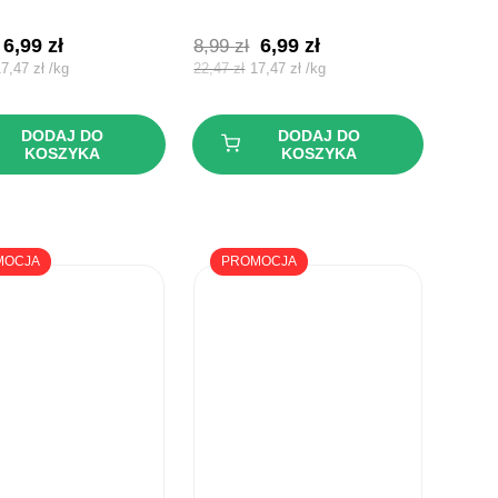
Pierwotna
Aktualna
Pierwotna
Aktualna
6,99
zł
6,99
zł
8,99
zł
cena
cena
cena
cena
17,47
zł
/
kg
22,47
zł
17,47
zł
/
kg
wynosiła:
wynosi:
wynosiła:
wynosi:
8,99 zł.
6,99 zł.
8,99 zł.
6,99 zł.
DODAJ DO
DODAJ DO
KOSZYKA
KOSZYKA
MOCJA
PROMOCJA