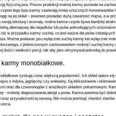
cję fizyczną psa. Proces produkcji mokrej karmy pozwala na zach
a często tego typu karmy zawierają mniej sztucznych konserwantów l
agę na jej skład – powinien posiadać dużą zawartość mięsa, a w prz
 swoją teksturę i aromaty, mokra karma często bywa bardziej atrakcy
ietną alternatywę dla niejadków lub psów potrzebujących urozmaicenia
j niż w przypadku karmy suchej, co jest ważne dla psów cierpiących
psa. Można podawać psu wyłącznie suchą karmę lub wyłącznie mok
ieszanego, z jednoczesnym zastosowaniem mokrej i suchej karmy w 
j ilości i wielkości porcji, tak aby pies otrzymywał potrzebą do prawi
 karmy monobiałkowe.
białkowe zyskują coraz większą popularność. Ich skład opiera się 
mięso z indyka, jagnięciny czy wołowiny. Są lekkostrawne i skierowa
mi oraz dla czworonogów z wrażliwym układem pokarmowym. Karmy
nej – metody diagnozowania alergii u psów. Karma powinna być dobr
 oraz przynależnością rasową. Nie można pominąć również stanów 
 serca.