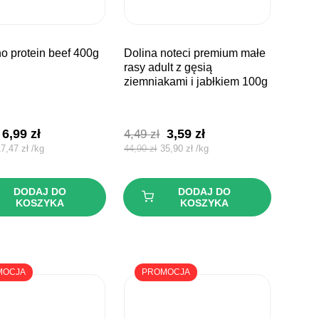
ono protein beef 400g
dolina noteci premium małe
rasy adult z gęsią
ziemniakami i jabłkiem 100g
Pierwotna
Aktualna
Pierwotna
Aktualna
6,99
zł
3,59
zł
4,49
zł
cena
cena
cena
cena
17,47
zł
/
kg
44,90
zł
35,90
zł
/
kg
wynosiła:
wynosi:
wynosiła:
wynosi:
9,09 zł.
6,99 zł.
4,49 zł.
3,59 zł.
DODAJ DO
DODAJ DO
KOSZYKA
KOSZYKA
MOCJA
PROMOCJA