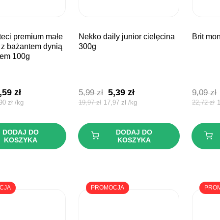
nekko daily junior cielęcina
brit m
t z bażantem dynią
300g
nem 100g
ierwotna
Aktualna
Pierwotna
Aktualna
,59
zł
5,39
zł
5,99
zł
9,09
zł
ena
cena
cena
cena
,90
zł
/
kg
19,97
zł
17,97
zł
/
kg
22,72
zł
ynosiła:
wynosi:
wynosiła:
wynosi:
,49 zł.
3,59 zł.
5,99 zł.
5,39 zł.
DODAJ DO
DODAJ DO
KOSZYKA
KOSZYKA
CJA
PROMOCJA
PRO