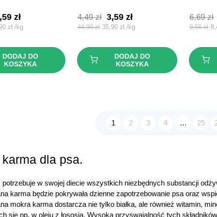
ierwotna
Aktualna
Pierwotna
Aktualna
,59
zł
3,59
zł
4,49
zł
6,69
zł
ena
cena
cena
cena
,90
zł
/
kg
44,90
zł
35,90
zł
/
kg
9,56
zł
8
ynosiła:
wynosi:
wynosiła:
wynosi:
,49 zł.
3,59 zł.
4,49 zł.
3,59 zł.
DODAJ DO
DODAJ DO
KOSZYKA
KOSZYKA
1
2
3
4
…
25
 karma dla psa.
 potrzebuje w swojej diecie wszystkich niezbędnych substancji od
na karma będzie pokrywała dzienne zapotrzebowanie psa oraz wspiera
na mokra karma dostarcza nie tylko białka, ale również witamin, m
ch się np. w oleju z łososia. Wysoka przyswajalność tych składnikó