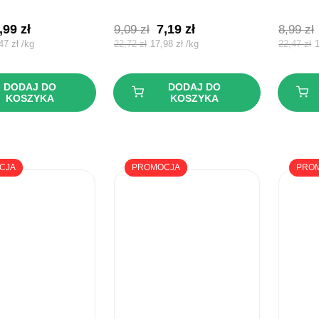
ierwotna
Aktualna
Pierwotna
Aktualna
,99
zł
7,19
zł
9,09
zł
8,99
zł
ena
cena
cena
cena
,47
zł
/
kg
22,72
zł
17,98
zł
/
kg
22,47
zł
ynosiła:
wynosi:
wynosiła:
wynosi:
,99 zł.
6,99 zł.
9,09 zł.
7,19 zł.
DODAJ DO
DODAJ DO
KOSZYKA
KOSZYKA
CJA
PROMOCJA
PRO