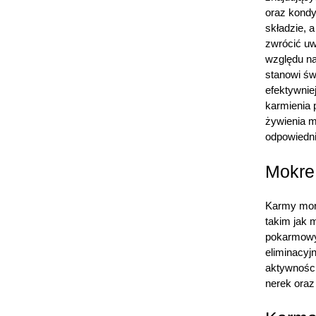
oraz kondy
składzie, 
zwrócić uw
względu na
stanowi św
efektywnie
karmienia 
żywienia m
odpowiednie
Mokre
Karmy mono
takim jak 
pokarmowy
eliminacyj
aktywności
nerek oraz