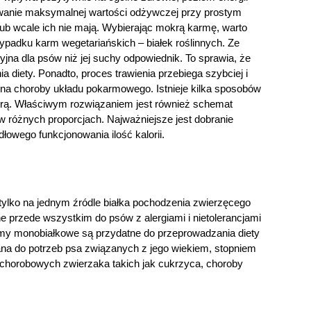
owanie maksymalnej wartości odżywczej przy prostym
ub wcale ich nie mają. Wybierając mokrą karmę, warto
ypadku karm wegetariańskich – białek roślinnych. Ze
jna dla psów niż jej suchy odpowiednik. To sprawia, że
 diety. Ponadto, proces trawienia przebiega szybciej i
 na choroby układu pokarmowego. Istnieje kilka sposobów
rą. Właściwym rozwiązaniem jest również schemat
różnych proporcjach. Najważniejsze jest dobranie
dłowego funkcjonowania ilość kalorii.
tylko na jednym źródle białka pochodzenia zwierzęcego
ne przede wszystkim do psów z alergiami i nietolerancjami
 monobiałkowe są przydatne do przeprowadzania diety
ana do potrzeb psa związanych z jego wiekiem, stopniem
chorobowych zwierzaka takich jak cukrzyca, choroby