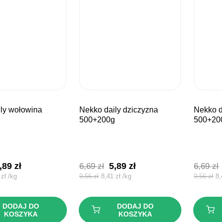
nekko daily dziczyzna
nekko daily jagnięcina
g
500+200g
500+20
ierwotna
Aktualna
Pierwotna
Aktualna
,89
zł
5,89
zł
6,69
zł
6,69
zł
ena
cena
cena
cena
1
zł
/
kg
9,56
zł
8,41
zł
/
kg
9,56
zł
8
ynosiła:
wynosi:
wynosiła:
wynosi:
,69 zł.
5,89 zł.
6,69 zł.
5,89 zł.
DODAJ DO
DODAJ DO
KOSZYKA
KOSZYKA