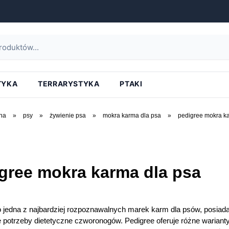
TYKA
TERRARYSTYKA
PTAKI
na
»
psy
»
żywienie psa
»
mokra karma dla psa
»
pedigree mokra k
gree mokra karma dla psa
o jedna z najbardziej rozpoznawalnych marek karm dla psów, posiada
 potrzeby dietetyczne czworonogów. Pedigree oferuje różne wariant