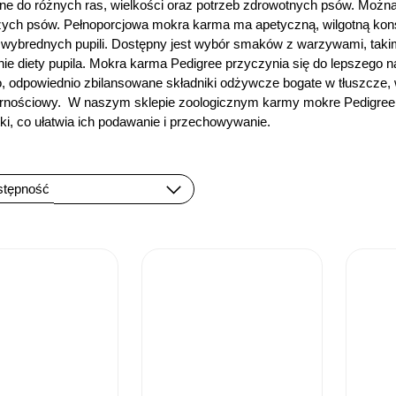
e do różnych ras, wielkości oraz potrzeb zdrowotnych psów. Można
zych psów. Pełnoporcjowa mokra karma ma apetyczną, wilgotną konsys
wybrednych pupili. Dostępny jest wybór smaków z warzywami, takimi
ie diety pupila. Mokra karma Pedigree przyczynia się do lepszego n
 odpowiednio zbilansowane składniki odżywcze bogate w tłuszcze, wi
rnościowy. W naszym sklepie zoologicznym karmy mokre Pedigree s
ki, co ułatwia ich podawanie i przechowywanie.