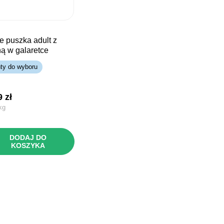
ą w galaretce
nty do wyboru
49
zł
kg
DODAJ DO
KOSZYKA