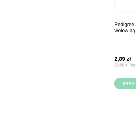
pedigree saszetka adult z
wołowiną 
2,89
zł
28,90
zł
/
kg
BRAK 