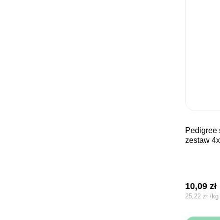
pedigree saszetka junior
zestaw 4
10,09
zł
25,22
zł
/
kg