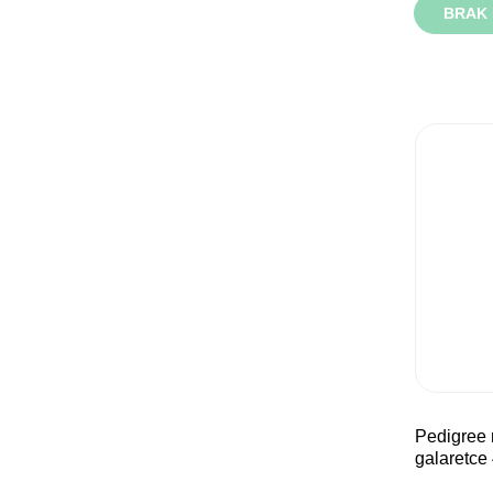
BRAK 
pedigree mix smaków w
galaretce