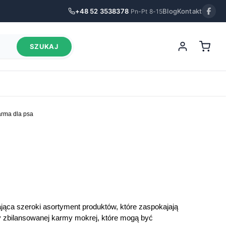
+48 52 3538378
Blog
Kontakt
Pn-Pt 8-15
SZUKAJ
arma dla psa
jąca szeroki asortyment produktów, które zaspokajają
y zbilansowanej karmy mokrej, które mogą być