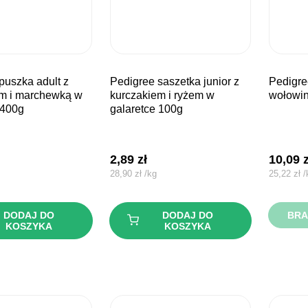
pedigree saszetka junior z
pedigree saszetka adult z
em i marchewką w
kurczakiem i ryżem w
wołowin
 400g
galaretce 100g
2,89
zł
10,09
28,90
zł
/
kg
25,22
zł
/
DODAJ DO
DODAJ DO
BRA
KOSZYKA
KOSZYKA