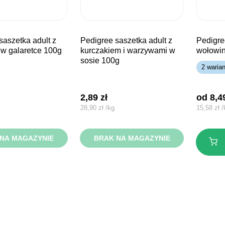
pedigree saszetka adult z
pedigree puszka adult z
w galaretce 100g
kurczakiem i warzywami w
wołowin
sosie 100g
2 waria
2,89
zł
od 
8,
28,90
zł
/
kg
15,58
zł
/
NA MAGAZYNIE
BRAK NA MAGAZYNIE