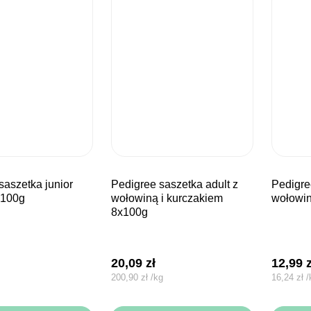
pedigree saszetka adult z
pedigree puszka adult
x100g
wołowiną i kurczakiem
wołowi
8x100g
20,09
zł
12,99
200,90
zł
/
kg
16,24
zł
/