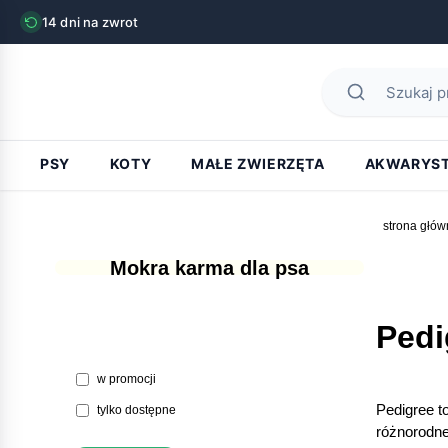
14 dni na zwrot
PSY
KOTY
MAŁE ZWIERZĘTA
AKWARYS
strona głów
Mokra karma dla psa
Pedi
w promocji
Pedigree t
tylko dostępne
różnorodne