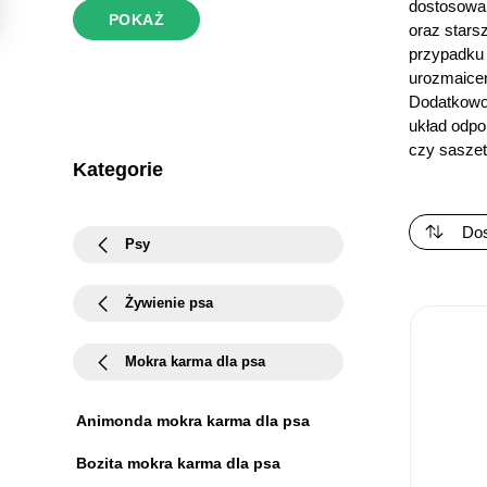
dostosowan
POKAŻ
oraz stars
przypadku 
urozmaicen
Dodatkowo,
układ odpo
czy saszet
Kategorie
Psy
Żywienie psa
Mokra karma dla psa
Animonda mokra karma dla psa
Bozita mokra karma dla psa