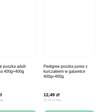
pedigree puszka junior z
na 400g+400g
kurczakiem w galaretce
400g+400g
zł
12,49
zł
kg
31,22
zł
/
kg