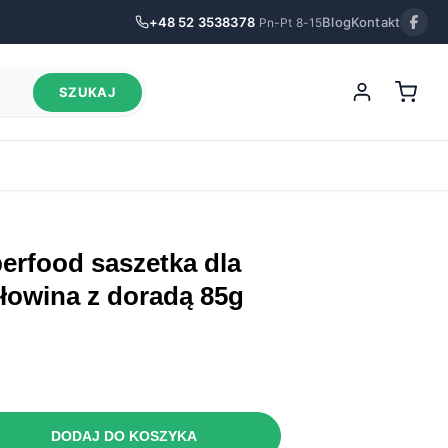
+48 52 3538378
Blog
Kontakt
Pn-Pt 8-15
SZUKAJ
adą 85g
ołowina z doradą 85g
DODAJ DO KOSZYKA