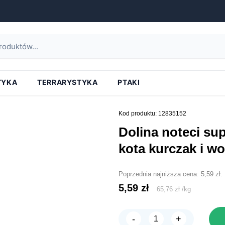
a główna
»
dolina noteci superfood saszetka dla kota kurczak i wołowina z dor
TYKA
TERRARYSTYKA
PTAKI
Kod produktu: 12835152
dolina noteci superfood saszetka dla
kota kurczak i w
Poprzednia najniższa cena:
5,59
zł
.
5,59
zł
65,76
zł
/
kg
-
+
ilość