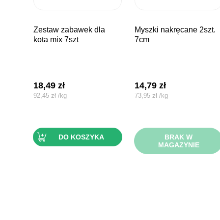
zestaw zabawek dla
myszki nakręcane 2szt.
kota mix 7szt
7cm
18,49
zł
14,79
zł
92,45
zł
/
kg
73,95
zł
/
kg
DO KOSZYKA
BRAK W
MAGAZYNIE