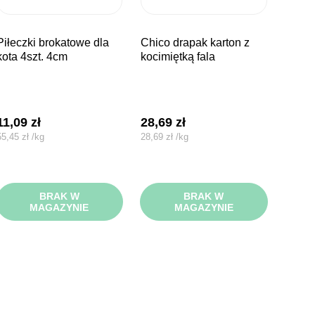
rokatowe dla
chico drapak karton z
kota 4szt. 4cm
kocimiętką fala
11,09
zł
28,69
zł
55,45
zł
/
kg
28,69
zł
/
kg
BRAK W
BRAK W
MAGAZYNIE
MAGAZYNIE