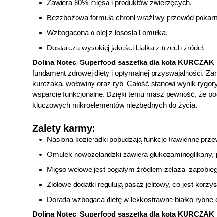
Zawiera 80% mięsa i produktów zwierzęcych.
Bezzbożowa formuła chroni wrażliwy przewód pokar
Wzbogacona o olej z łososia i omułka.
Dostarcza wysokiej jakości białka z trzech źródeł.
Dolina Noteci Superfood saszetka dla kota KURCZ
fundament zdrowej diety i optymalnej przyswajalności. Z
kurczaka, wołowiny oraz ryb. Całość stanowi wynik rygor
wsparcie funkcjonalne. Dzięki temu masz pewność, że pod
kluczowych mikroelementów niezbędnych do życia.
Zalety karmy:
Nasiona kozieradki pobudzają funkcje trawienne pr
Omułek nowozelandzki zawiera glukozaminoglikany, p
Mięso wołowe jest bogatym źródłem żelaza, zapobiega
Ziołowe dodatki regulują pasaż jelitowy, co jest korzy
Dorada wzbogaca dietę w lekkostrawne białko rybne o
Dolina Noteci Superfood saszetka dla kota KURCZ