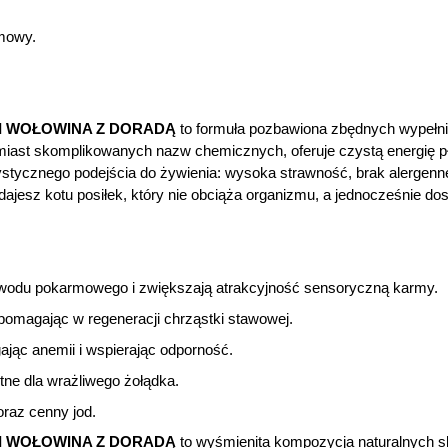
mowy.
AK I WOŁOWINA Z DORADĄ
to formuła pozbawiona zbędnych wypełni
amiast skomplikowanych nazw chemicznych, oferuje czystą energię 
ystycznego podejścia do żywienia: wysoka strawność, brak alergenn
ajesz kotu posiłek, który nie obciąża organizmu, a jednocześnie do
zewodu pokarmowego i zwiększają atrakcyjność sensoryczną karmy.
omagając w regeneracji chrząstki stawowej.
jąc anemii i wspierając odporność.
stne dla wrażliwego żołądka.
raz cenny jod.
AK I WOŁOWINA Z DORADĄ
to wyśmienita kompozycja naturalnych s