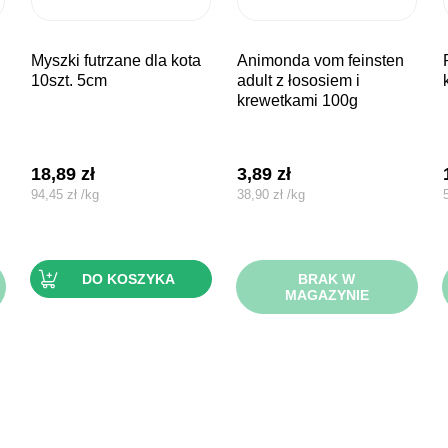
myszki futrzane dla kota
animonda vom feinsten
piłeczki b
10szt. 5cm
adult z łososiem i
krewetkami 100g
18,89
zł
3,89
zł
94,45
zł
/
kg
38,90
zł
/
kg
DO KOSZYKA
BRAK W
MAGAZYNIE