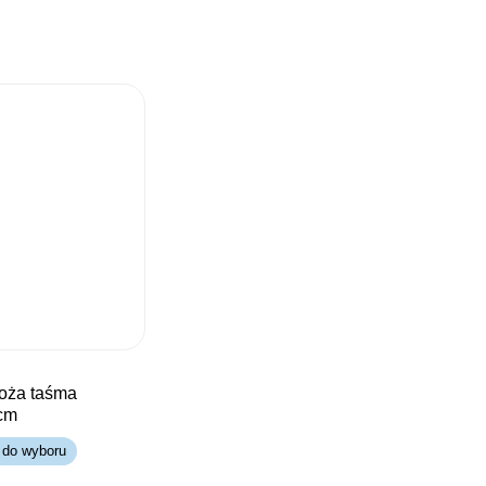
cm
 do wyboru