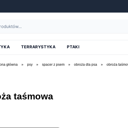
TYKA
TERRARYSTYKA
PTAKI
rona główna
»
psy
»
spacer z psem
»
obroża dla psa
»
obroża taśm
oża taśmowa