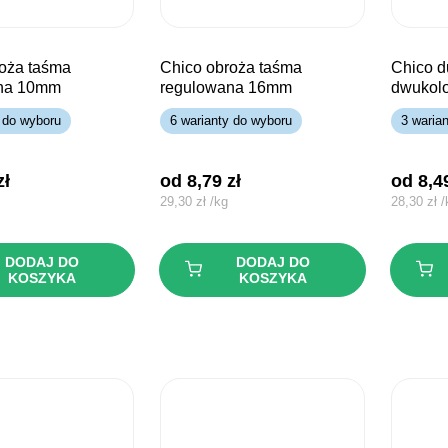
chico obroża taśma
chico duo obroża
na 10mm
regulowana 16mm
dwukol
 do wyboru
6 warianty do wyboru
3 waria
zł
od 
8,79
zł
od 
8,
29,30
zł
/
kg
28,30
zł
/
DODAJ DO
DODAJ DO
KOSZYKA
KOSZYKA