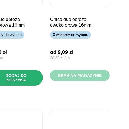
chico duo obroża
orowa 10mm
dwukolorowa 16mm
nty do wyboru
3 warianty do wyboru
49
zł
od 
9,09
zł
kg
30,30
zł
/
kg
DODAJ DO
BRAK NA MAGAZYNIE
KOSZYKA