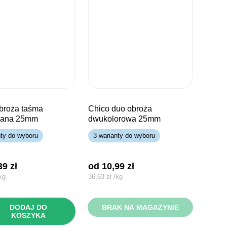
chico duo obroża
wana 25mm
dwukolorowa 25mm
nty do wyboru
3 warianty do wyboru
,39
zł
od 
10,99
zł
kg
36,63
zł
/
kg
DODAJ DO
BRAK NA MAGAZYNIE
KOSZYKA