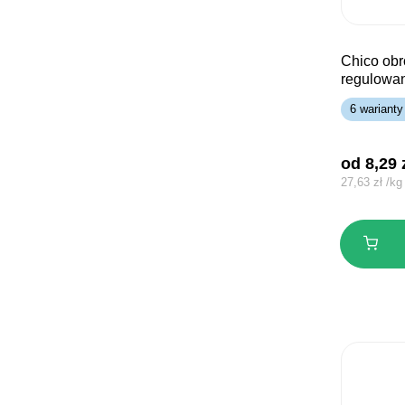
chico obroża taśma
regulowa
6 warianty
od 
8,29
27,63
zł
/
kg