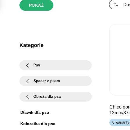
POKAŻ
Kategorie
Psy
Spacer z psem
Obroża dla psa
chico obroża taśma
Dławik dla psa
13mm/37
6 warianty
Kolczatka dla psa