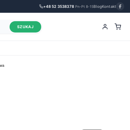
+48 52 3538378
Blog
Kontakt
Pn-Pt 8-15
SZUKAJ
owa