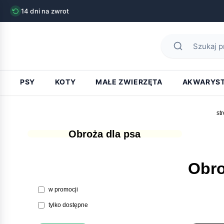
14 dni na zwrot
PSY
KOTY
MAŁE ZWIERZĘTA
AKWARYS
st
Obroża dla psa
Obr
w promocji
tylko dostępne