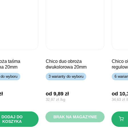
chico duo obroża
chico obroża taśma
na 20mm
dwukolorowa 20mm
regulo
 do wyboru
3 warianty do wyboru
6 waria
zł
od 
9,89
zł
od 
10
32,97
zł
/
kg
34,63
zł
/
DODAJ DO
BRAK NA MAGAZYNIE
KOSZYKA