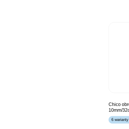
chico obroża taśma
10mm/32
6 warianty