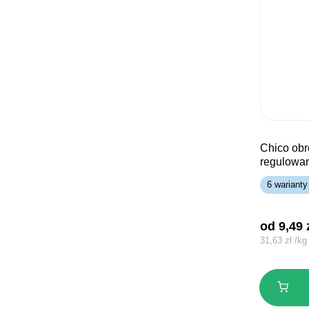
chico obroża taśma
regulowa
6 warianty
od 
9,49
31,63
zł
/
kg