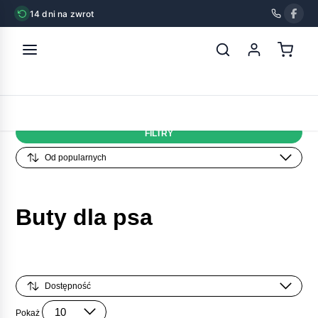
14 dni na zwrot
strona główna
»
psy
»
spacer z psem
»
buty dla psa
KATEGORIE
FILTRY
Buty dla psa
Pokaż