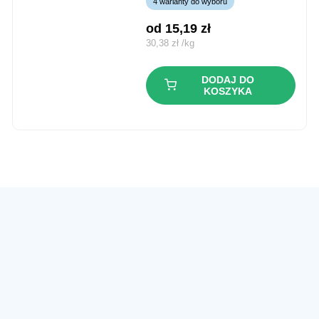
4 warianty do wyboru
od 
15,19
zł
30,38
zł
/
kg
DODAJ DO
KOSZYKA