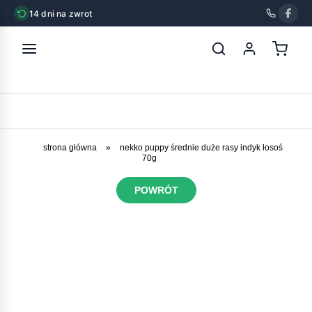
14 dni na zwrot
strona główna
»
nekko puppy średnie duże rasy indyk łosoś
70g
POWRÓT