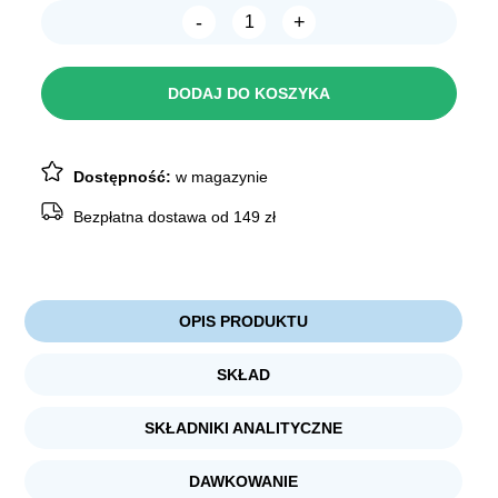
-
+
ilość
NEKKO
Puppy
średnie
DODAJ DO KOSZYKA
duże
rasy
Indyk
Łosoś
70g
Dostępność:
w magazynie
Bezpłatna dostawa od 149 zł
OPIS PRODUKTU
SKŁAD
SKŁADNIKI ANALITYCZNE
DAWKOWANIE