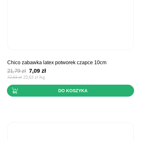
chico zabawka latex potworek czapce 10cm
Pierwotna
Aktualna
7,09
zł
21,79
zł
cena
cena
72,63
zł
23,63
zł
/
kg
wynosiła:
wynosi:
DO KOSZYKA
21,79 zł.
7,09 zł.