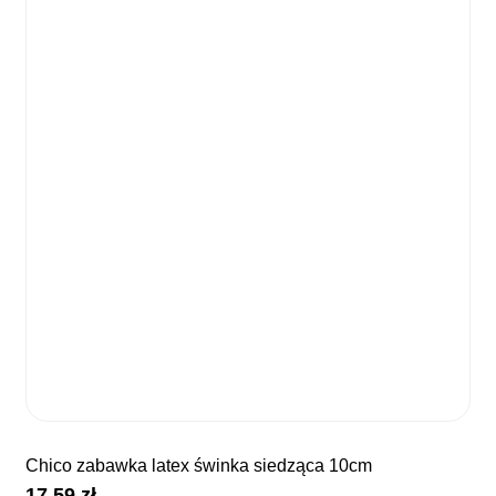
chico zabawka latex świnka siedząca 10cm
17,59
zł