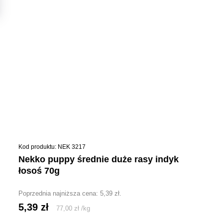
Kod produktu: NEK 3217
nekko puppy średnie duże rasy indyk
łosoś 70g
Poprzednia najniższa cena:
5,39
zł
.
5,39
zł
77,00
zł
/
kg