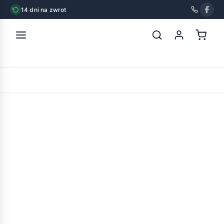
14 dni na zwrot
strona główna
»
chico zabawka latex dynia 13,2cm
POWRÓT