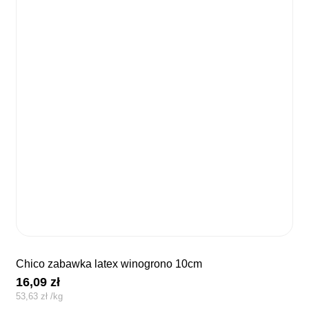
chico zabawka latex winogrono 10cm
16,09
zł
53,63
zł
/
kg