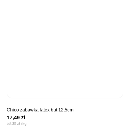
chico zabawka latex but 12,5cm
17,49
zł
58,30
zł
/
kg