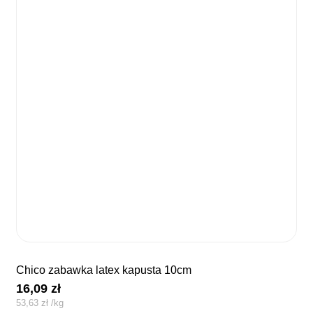
chico zabawka latex kapusta 10cm
16,09
zł
53,63
zł
/
kg