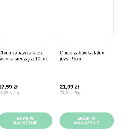
bawka latex
chico zabawka latex
świnka siedząca 10cm
jeżyk 9cm
17,59
zł
21,09
zł
58,63
zł
/
kg
70,30
zł
/
kg
BRAK W
BRAK W
MAGAZYNIE
MAGAZYNIE