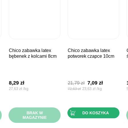
chico zabawka latex
chico zabawka latex
chico za
bębenek z kolcami 8cm
potworek czapce 10cm
Pierwotna
Aktualna
8,29
zł
7,09
zł
21,79
zł
cena
cena
27,63
zł
/
kg
72,63
zł
23,63
zł
/
kg
wynosiła:
wynosi:
21,79 zł.
7,09 zł.
BRAK W
DO KOSZYKA
MAGAZYNIE