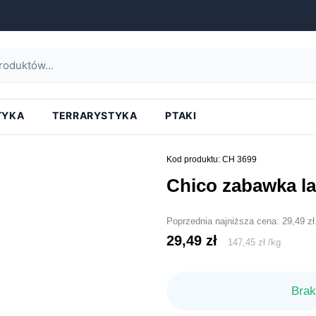
strona główna
»
chico zabawka latex krowa 25cm
TYKA
TERRARYSTYKA
PTAKI
Kod produktu: CH 3699
chico zabawka l
Poprzednia najniższa cena:
29,49
zł
29,49
zł
147,45
zł
/
kg
Brak