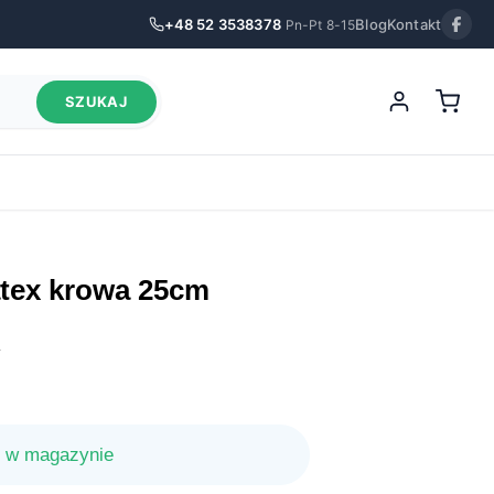
+48 52 3538378
Blog
Kontakt
Pn-Pt 8-15
SZUKAJ
atex krowa 25cm
.
 w magazynie