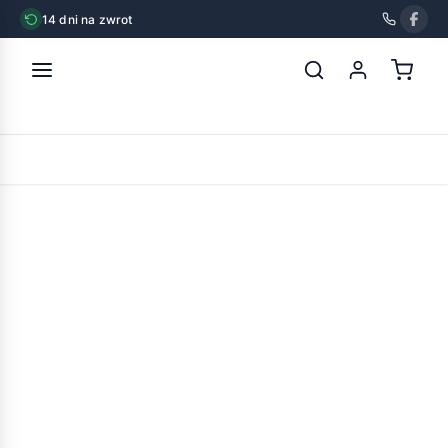
14 dni na zwrot
strona główna
»
chico zabawka latex kapusta 10cm
POWRÓT