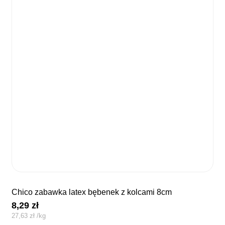
chico zabawka latex bębenek z kolcami 8cm
8,29
zł
27,63
zł
/
kg