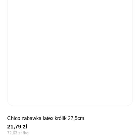
chico zabawka latex królik 27,5cm
21,79
zł
72,63
zł
/
kg