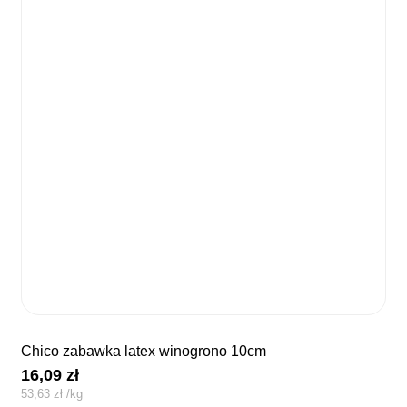
chico zabawka latex winogrono 10cm
16,09
zł
53,63
zł
/
kg