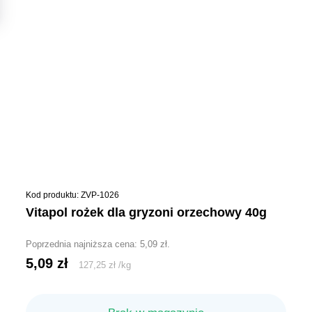
Kod produktu: ZVP-1026
vitapol rożek dla gryzoni orzechowy 40g
Poprzednia najniższa cena:
5,09
zł
.
5,09
zł
127,25
zł
/
kg