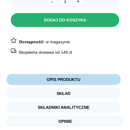
-
+
wynosiła:
wynosi:
ilość
NEKKO
42,49 zł.
30,39 zł.
Kostki
oblewane
DODAJ DO KOSZYKA
jagnięciną
6cm
500g
Dostępność:
w magazynie
Bezpłatna dostawa od 149 zł
OPIS PRODUKTU
SKŁAD
SKŁADNIKI ANALITYCZNE
OPINIE