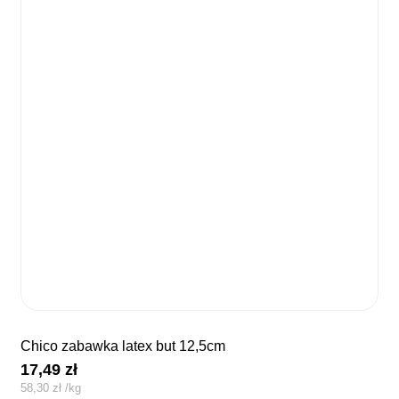
chico zabawka latex but 12,5cm
17,49
zł
58,30
zł
/
kg