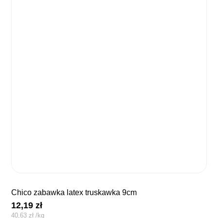
chico zabawka latex truskawka 9cm
12,19
zł
40,63
zł
/
kg