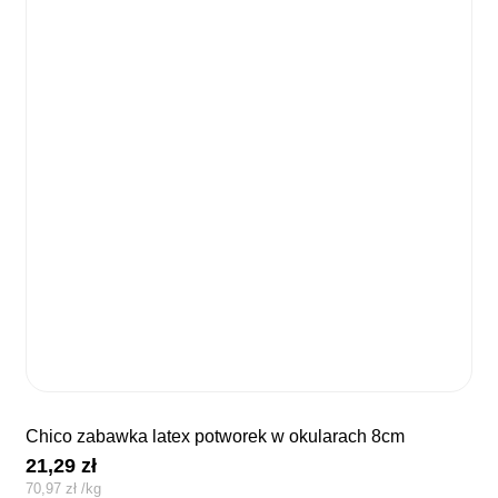
chico zabawka latex potworek w okularach 8cm
21,29
zł
70,97
zł
/
kg