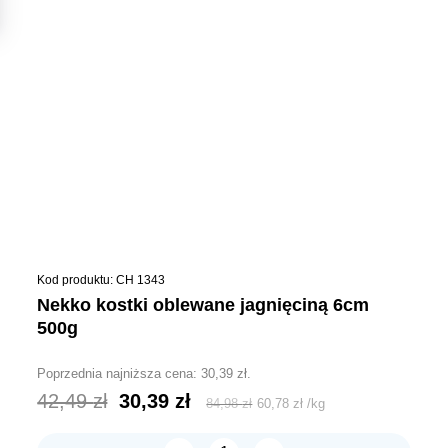
Kod produktu: CH 1343
nekko kostki oblewane jagnięciną 6cm
500g
Poprzednia najniższa cena:
30,39
zł
.
Pierwotna
Aktualna
42,49
zł
30,39
zł
84,98
zł
60,78
zł
/
kg
cena
cena