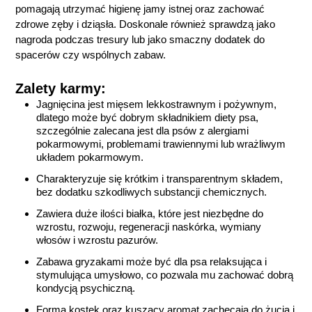
pomagają utrzymać higienę jamy istnej oraz zachować
zdrowe zęby i dziąsła. Doskonale również sprawdzą jako
nagroda podczas tresury lub jako smaczny dodatek do
spacerów czy wspólnych zabaw.
Zalety karmy:
Jagnięcina jest mięsem lekkostrawnym i pożywnym,
dlatego może być dobrym składnikiem diety psa,
szczególnie zalecana jest dla psów z alergiami
pokarmowymi, problemami trawiennymi lub wrażliwym
układem pokarmowym.
Charakteryzuje się krótkim i transparentnym składem,
bez dodatku szkodliwych substancji chemicznych.
Zawiera duże ilości białka, które jest niezbędne do
wzrostu, rozwoju, regeneracji naskórka, wymiany
włosów i wzrostu pazurów.
Zabawa gryzakami może być dla psa relaksująca i
stymulująca umysłowo, co pozwala mu zachować dobrą
kondycją psychiczną.
Forma kostek oraz kuszący aromat zachęcają do żucia i