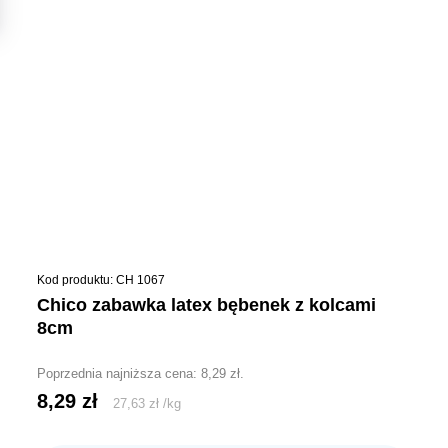
Kod produktu: CH 1067
chico zabawka latex bębenek z kolcami
8cm
Poprzednia najniższa cena:
8,29
zł
.
8,29
zł
27,63
zł
/
kg