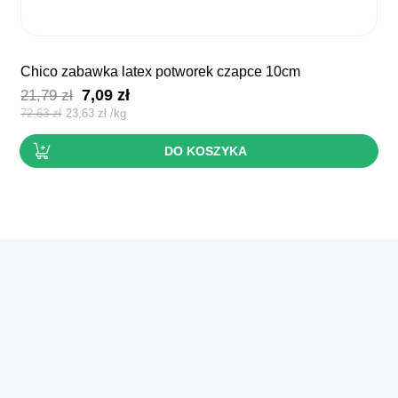
chico zabawka latex potworek czapce 10cm
Pierwotna
Aktualna
7,09
zł
21,79
zł
cena
cena
72,63
zł
23,63
zł
/
kg
wynosiła:
wynosi:
DO KOSZYKA
21,79 zł.
7,09 zł.