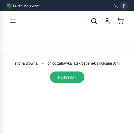
14 dni na zwrot
strona główna
»
chico zabawka latex bębenek z kolcami 8cm
POWRÓT