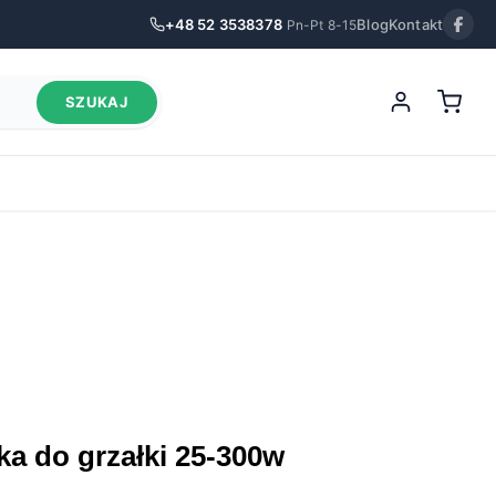
+48 52 3538378
Blog
Kontakt
Pn-Pt 8-15
SZUKAJ
ka do grzałki 25-300w