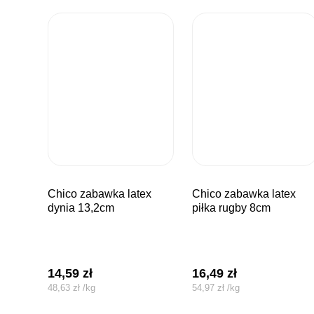
chico zabawka latex
chico zabawka latex
dynia 13,2cm
piłka rugby 8cm
14,59
zł
16,49
zł
48,63
zł
/
kg
54,97
zł
/
kg