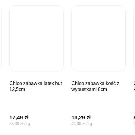
chico zabawka latex but
chico zabawka kość z
chico zab
12,5cm
wypustkami 8cm
17,49
zł
13,29
zł
58,30
zł
/
kg
44,30
zł
/
kg