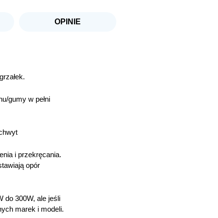
OPINIE
rzałek.
nu/gumy w pełni
Uchwyt
ia i przekręcania.
tawiają opór
do 300W, ale jeśli
ych marek i modeli.