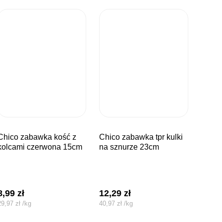
awka kość z
chico zabawka tpr kulki
kolcami czerwona 15cm
na sznurze 23cm
8,99
zł
12,29
zł
29,97
zł
/
kg
40,97
zł
/
kg