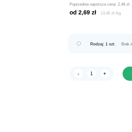
Poprzednia najniższa cena:
2,49
zł
.
od 
2,69
zł
13,45
zł
/
kg
Rodzaj: 1 szt.
Brak 
-
+
ilość
JENECA
Przyssawka
do
grzałki
25-
300W