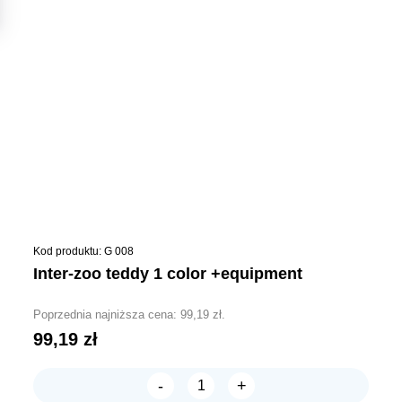
Kod produktu: G 008
inter-zoo teddy 1 color +equipment
Poprzednia najniższa cena:
99,19
zł
.
99,19
zł
-
+
ilość