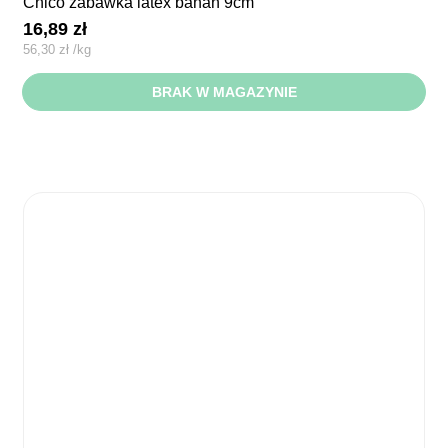
chico zabawka latex banan 9cm
16,89
zł
56,30
zł
/
kg
BRAK W MAGAZYNIE