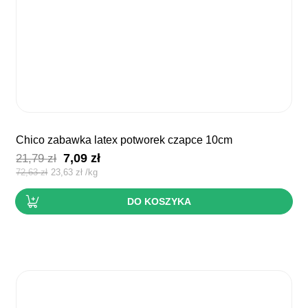
chico zabawka latex potworek czapce 10cm
Pierwotna
Aktualna
7,09
zł
21,79
zł
cena
cena
72,63
zł
23,63
zł
/
kg
wynosiła:
wynosi:
DO KOSZYKA
21,79 zł.
7,09 zł.