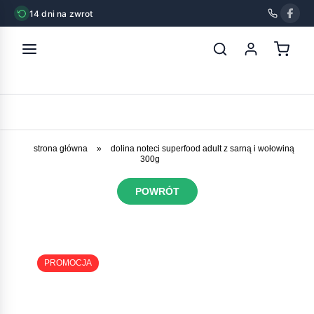
14 dni na zwrot
strona główna
»
dolina noteci superfood adult z sarną i wołowiną
300g
POWRÓT
PROMOCJA