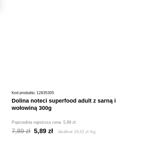
Kod produktu: 12835305
dolina noteci superfood adult z sarną i
wołowiną 300g
Poprzednia najniższa cena:
5,89
zł
.
Pierwotna
Aktualna
7,89
zł
5,89
zł
26,30
zł
19,63
zł
/
kg
cena
cena