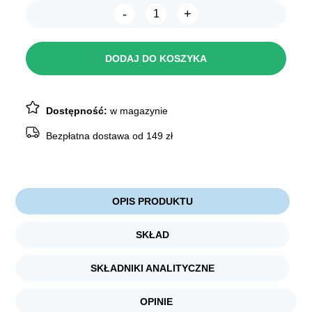
-
+
wynosiła:
wynosi:
ilość
Dolina
7,89 zł.
5,89 zł.
Noteci
Superfood
DODAJ DO KOSZYKA
ADULT
z
SARNĄ
i
WOŁOWINĄ
Dostępność:
w magazynie
300g
Bezpłatna dostawa od 149 zł
OPIS PRODUKTU
SKŁAD
SKŁADNIKI ANALITYCZNE
OPINIE