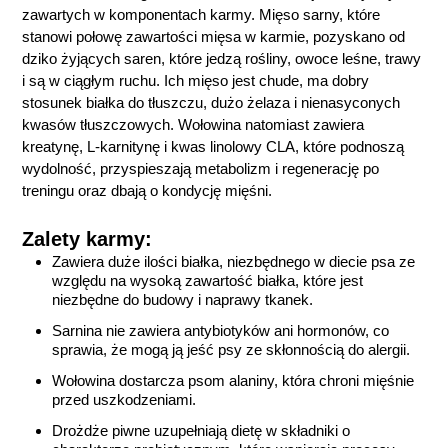
zawartych w komponentach karmy. Mięso sarny, które
stanowi połowę zawartości mięsa w karmie, pozyskano od
dziko żyjących saren, które jedzą rośliny, owoce leśne, trawy
i są w ciągłym ruchu. Ich mięso jest chude, ma dobry
stosunek białka do tłuszczu, dużo żelaza i nienasyconych
kwasów tłuszczowych. Wołowina natomiast zawiera
kreatynę, L-karnitynę i kwas linolowy CLA, które podnoszą
wydolność, przyspieszają metabolizm i regenerację po
treningu oraz dbają o kondycję mięśni.
Zalety karmy:
Zawiera duże ilości białka, niezbędnego w diecie psa ze
względu na wysoką zawartość białka, które jest
niezbędne do budowy i naprawy tkanek.
Sarnina nie zawiera antybiotyków ani hormonów, co
sprawia, że mogą ją jeść psy ze skłonnością do alergii.
Wołowina dostarcza psom alaniny, która chroni mięśnie
przed uszkodzeniami.
Drożdże piwne uzupełniają dietę w składniki o