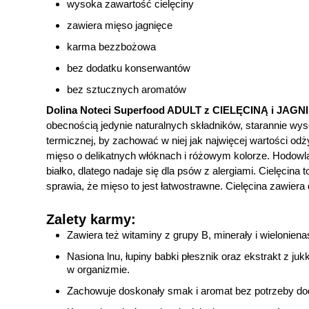
wysoka zawartość cielęciny
zawiera mięso jagnięce
karma bezzbożowa
bez dodatku konserwantów
bez sztucznych aromatów
Dolina Noteci Superfood ADULT z CIELĘCINĄ i JAGN
obecnością jedynie naturalnych składników, starannie wy
termicznej, by zachować w niej jak najwięcej wartości o
mięso o delikatnych włóknach i różowym kolorze. Hodowla 
białko, dlatego nadaje się dla psów z alergiami. Cielęcina t
sprawia, że mięso to jest łatwostrawne. Cielęcina zawiera d
Zalety karmy:
Zawiera też witaminy z grupy B, minerały i wielonie
Nasiona lnu, łupiny babki płesznik oraz ekstrakt z j
w organizmie.
Zachowuje doskonały smak i aromat bez potrzeby d