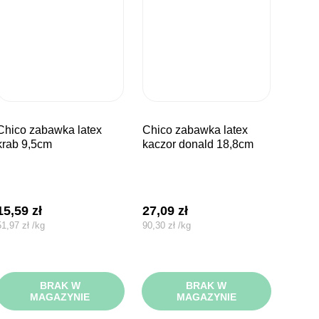
bawka latex
chico zabawka latex
krab 9,5cm
kaczor donald 18,8cm
15,59
zł
27,09
zł
51,97
zł
/
kg
90,30
zł
/
kg
BRAK W
BRAK W
MAGAZYNIE
MAGAZYNIE