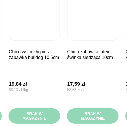
chico wściekły pies
chico zabawka latex
chico za
zabawka bulldog 10,5cm
świnka siedząca 10cm
19,84
zł
17,59
zł
66,13
zł
/
kg
58,63
zł
/
kg
BRAK W
BRAK W
MAGAZYNIE
MAGAZYNIE