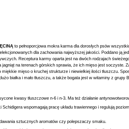
IĘCINĄ
to pełnoporcjowa mokra karma dla dorosłych psów wszystkic
selekcjonowanych dla zachowania najwyższej jakości. Poddano ją je
dżywczych. Receptura karmy oparta jest na dwóch rodzajach świeżego
jagniąt na terenach górskich sprawia, że ich mięso jest soczyste. Z
o miękkie mięso o kruchej strukturze i niewielkiej ilości tłuszczu. Spo
użo białka i mało tłuszczu, a także bogata jest w witaminy z grupy B,
nasycone kwasy tłuszczowe n-6 i n-3. Ma też działanie antynowotworo
ukki Schidigera wspomagają pracę układu trawiennego i regulują pozi
odawania sztucznych aromatów czy polepszaczy smaku.