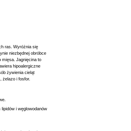
h ras. Wyróżnia się
dynie niezbędnej obróbce
 mięsa. Jagnięcina to
awiera hipoalergiczne
sób żywienia cieląt
 żelazo i fosfor.
we.
om lipidów i węglowodanów