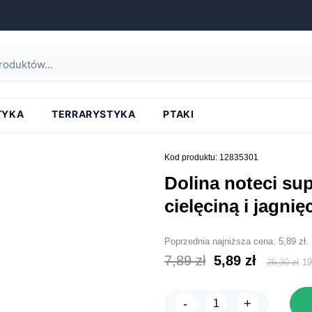
strona główna
»
dolina noteci superfood adult z cielęciną i jagnięciną 300g
TYKA
TERRARYSTYKA
PTAKI
Kod produktu: 12835301
dolina noteci superfood adult z
cielęciną i jagnię
Poprzednia najniższa cena:
5,89
zł
.
Pierwotna
Aktual
7,89
zł
5,89
zł
26,30
zł
1
cena
cena
wynosiła:
wynosi
-
+
ilość