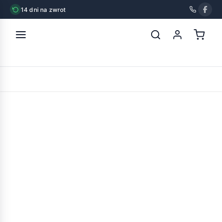
14 dni na zwrot
strona główna
»
dolina noteci premium małe rasy adult z gęsią
ziemniakami i jabłkiem 185g
POWRÓT