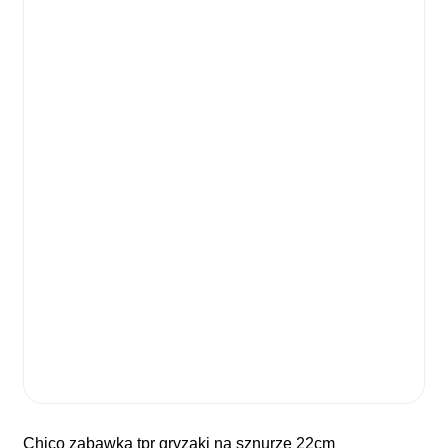
chico zabawka tpr gryzaki na sznurze 22cm