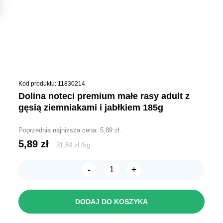
Kod produktu: 11830214
dolina noteci premium małe rasy adult z
gęsią ziemniakami i jabłkiem 185g
Poprzednia najniższa cena:
5,89
zł
.
5,89
zł
31,84
zł
/
kg
-
+
ilość
Dolina
Noteci
Premium
DODAJ DO KOSZYKA
MAŁE
RASY
ADULT