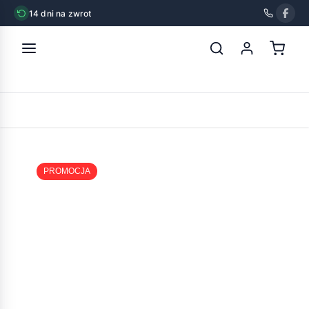
14 dni na zwrot
strona główna
»
dolina noteci premium adult saszetka z gęsią i
ziemniakami
POWRÓT
PROMOCJA