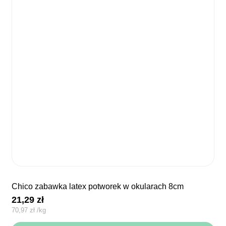
chico zabawka latex potworek w okularach 8cm
21,29
zł
70,97
zł
/
kg