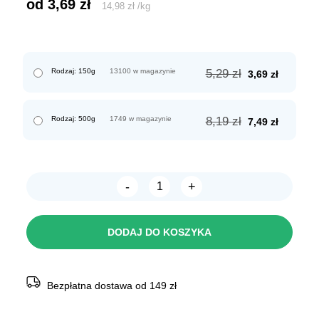
od 
3,69
zł
14,98
zł
/
kg
Pierwotna
Aktualn
Rodzaj: 150g
13100 w magazynie
5,29
zł
3,69
zł
cena
cena
wynosiła:
wynosi:
5,29 zł.
3,69 zł.
Pierwotna
Aktualn
Rodzaj: 500g
1749 w magazynie
8,19
zł
7,49
zł
cena
cena
wynosiła:
wynosi:
8,19 zł.
7,49 zł.
-
+
ilość
Dolina
Noteci
Premium
DODAJ DO KOSZYKA
ADULT
saszetka
z
GĘSIĄ
I
Bezpłatna dostawa od 149 zł
ZIEMNIAKAMI