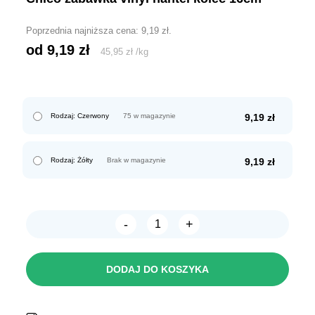
Poprzednia najniższa cena:
9,19
zł
.
od 
9,19
zł
45,95
zł
/
kg
Rodzaj: Czerwony
75 w magazynie
9,19
zł
Rodzaj: Żółty
Brak w magazynie
9,19
zł
-
+
ilość
CHICO
Zabawka
Vinyl
DODAJ DO KOSZYKA
Hantel
kolec
16cm