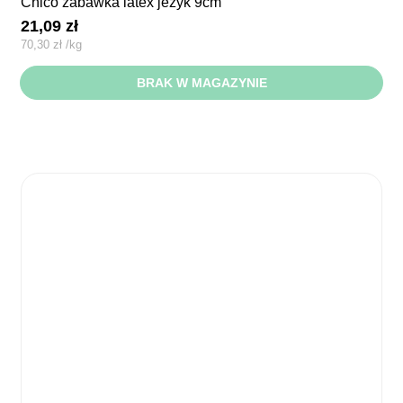
chico zabawka latex jeżyk 9cm
21,09
zł
70,30
zł
/
kg
BRAK W MAGAZYNIE