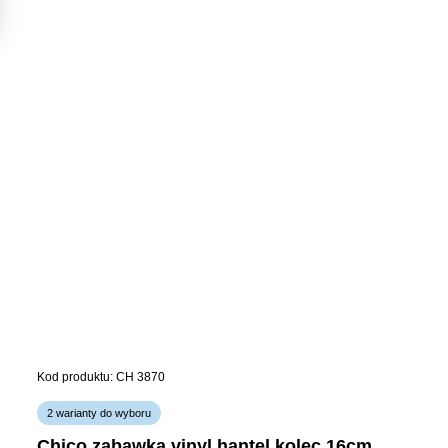
Kod produktu: CH 3870
2 warianty do wyboru
chico zabawka vinyl hantel kolec 16cm