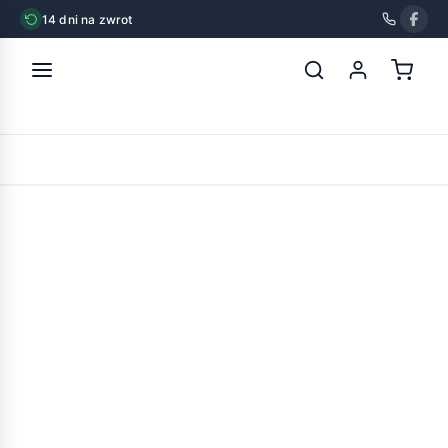
14 dni na zwrot
strona główna
»
chico gryzak z poroży jeleniowatych hard l
POWRÓT