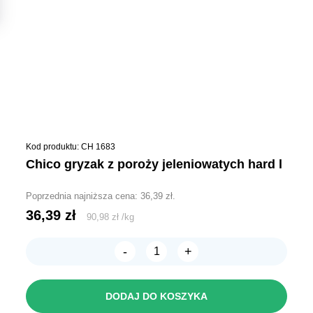
Kod produktu: CH 1683
chico gryzak z poroży jeleniowatych hard l
Poprzednia najniższa cena:
36,39
zł
.
36,39
zł
90,98
zł
/
kg
-
+
ilość
CHICO
Gryzak
z
DODAJ DO KOSZYKA
POROŻY
JELENIOWATYCH