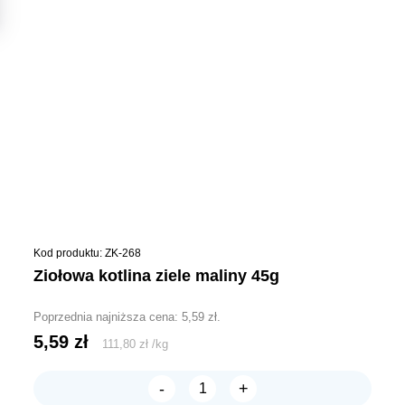
Kod produktu: ZK-268
ziołowa kotlina ziele maliny 45g
Poprzednia najniższa cena:
5,59
zł
.
5,59
zł
111,80
zł
/
kg
-
+
ilość