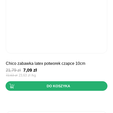
chico zabawka latex potworek czapce 10cm
Pierwotna
Aktualna
7,09
zł
21,79
zł
cena
cena
72,63
zł
23,63
zł
/
kg
wynosiła:
wynosi:
DO KOSZYKA
21,79 zł.
7,09 zł.