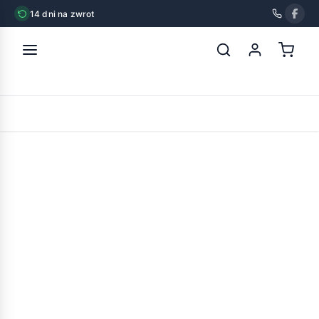
14 dni na zwrot
strona główna
»
vitapol pokarm owocowy dla kanarka 500g
POWRÓT