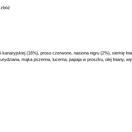
 zbóż
i kanaryjskiej (16%), proso czerwone, nasiona nigru (2%), siemię ln
ydziana, mąka pszenna, lucerna, papaja w proszku, olej lniany, wę