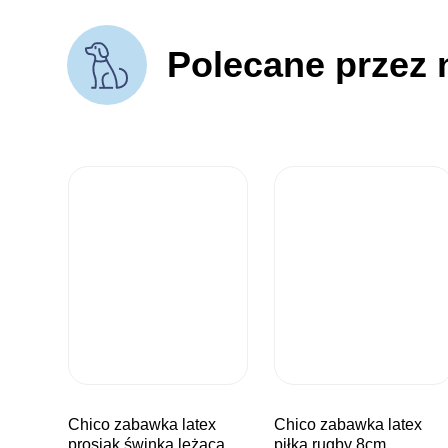
Polecane przez 
chico zabawka latex
chico zabawka latex
prosiak świnka leżąca
piłka rugby 8cm