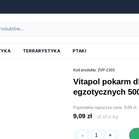
strona główna
»
vitapol pokarm dla zeberek i ptaków egzotycznych 500g
TYKA
TERRARYSTYKA
PTAKI
Kod produktu: ZVP-2303
vitapol pokarm dla zeberek i ptaków
egzotycznych 50
Poprzednia najniższa cena:
9,09
zł
.
9,09
zł
18,18
zł
/
kg
-
+
ilość