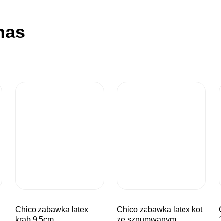
nas
chico zabawka latex
chico zabawka latex kot
chico zaba
krab 9,5cm
ze sznurowanym