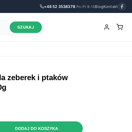
+48 52 3538378
Blog
Kontakt
Pn-Pt 8-15
SZUKAJ
0g
DODAJ DO KOSZYKA