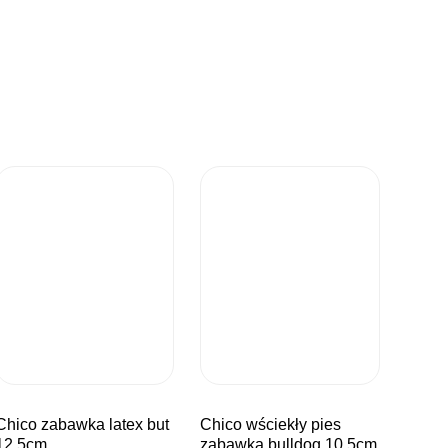
wka latex but
chico wściekły pies
12,5cm
zabawka bulldog 10,5cm