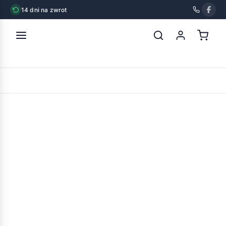
14 dni na zwrot
strona główna
»
trixie termometr i wilgotnościomierz analogowy
7,5cm
POWRÓT