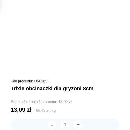
Kod produktu: TX-6285
trixie obcinaczki dla gryzoni 8cm
Poprzednia najniższa cena:
13,09
zł
.
13,09
zł
65,45
zł
/
kg
-
+
ilość