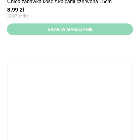
chico zabawka kość z kolcami czerwona 15cm
8,99
zł
29,97
zł
/
kg
BRAK W MAGAZYNIE