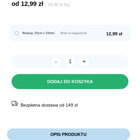
od 
12,99
zł
43,30
zł
/
kg
Rodzaj: 25cm x 25mm
Brak w magazynie
12,99
zł
-
+
ilość
TRIXIE
Drewniana
żerdka
DODAJ DO KOSZYKA
grzęda
dla
ptaków
ze
sznurem
Bezpłatna dostawa od 149 zł
OPIS PRODUKTU