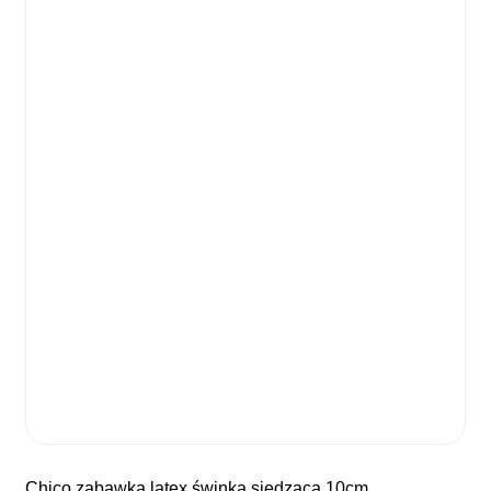
chico zabawka latex świnka siedząca 10cm