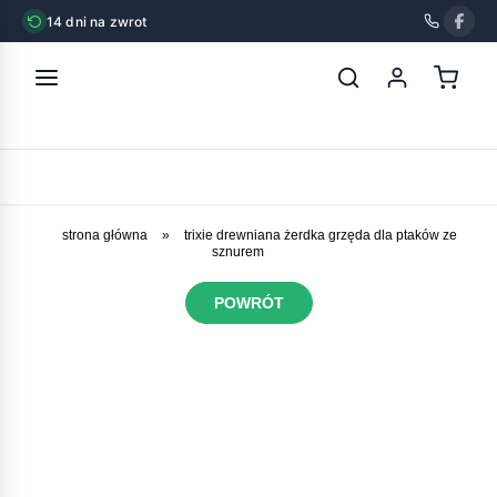
14 dni na zwrot
strona główna
»
trixie drewniana żerdka grzęda dla ptaków ze
sznurem
POWRÓT