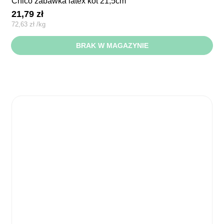
chico zabawka latex kot 21,5cm
21,79
zł
72,63
zł
/
kg
BRAK W MAGAZYNIE