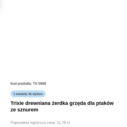
Kod produktu: TX-5888
1 warianty do wyboru
trixie drewniana żerdka grzęda dla ptaków
ze sznurem
Poprzednia najniższa cena:
11,79
zł
.