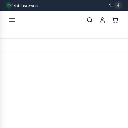
14 dni na zwrot
strona główna
»
sumplast miska silikonowa turystyczna
POWRÓT