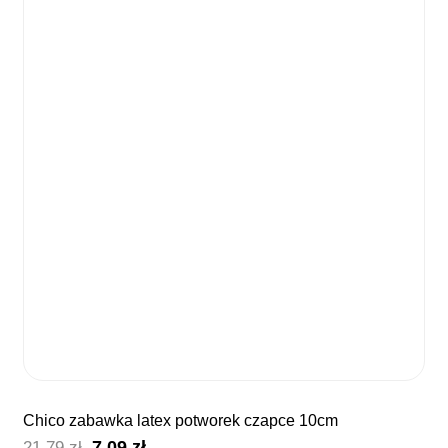
chico zabawka latex potworek czapce 10cm
Pierwotna
Aktualna
7,09
zł
21,79
zł