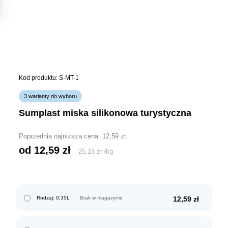
Kod produktu: S-MT-1
3 warianty do wyboru
sumplast miska silikonowa turystyczna
Poprzednia najniższa cena:
12,59
zł
.
od 
12,59
zł
25,18
zł
/
kg
Rodzaj: 0,35L
Brak w magazynie
12,59
zł