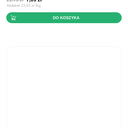
cena
cena
72,63
zł
23,63
zł
/
kg
wynosiła:
wynosi:
DO KOSZYKA
21,79 zł.
7,09 zł.