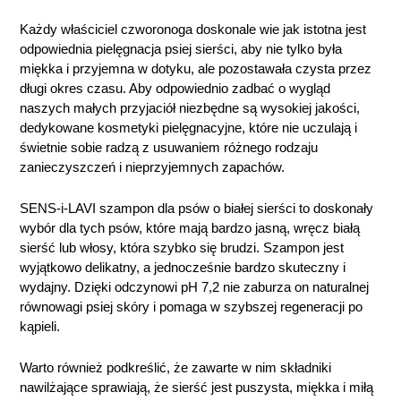
Każdy właściciel czworonoga doskonale wie jak istotna jest
odpowiednia pielęgnacja psiej sierści, aby nie tylko była
miękka i przyjemna w dotyku, ale pozostawała czysta przez
długi okres czasu. Aby odpowiednio zadbać o wygląd
naszych małych przyjaciół niezbędne są wysokiej jakości,
dedykowane kosmetyki pielęgnacyjne, które nie uczulają i
świetnie sobie radzą z usuwaniem różnego rodzaju
zanieczyszczeń i nieprzyjemnych zapachów.
SENS-i-LAVI szampon dla psów o białej sierści to doskonały
wybór dla tych psów, które mają bardzo jasną, wręcz białą
sierść lub włosy, która szybko się brudzi. Szampon jest
wyjątkowo delikatny, a jednocześnie bardzo skuteczny i
wydajny. Dzięki odczynowi pH 7,2 nie zaburza on naturalnej
równowagi psiej skóry i pomaga w szybszej regeneracji po
kąpieli.
Warto również podkreślić, że zawarte w nim składniki
nawilżające sprawiają, że sierść jest puszysta, miękka i miłą