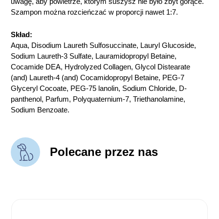
uwagę, aby powietrze, którym suszysz nie było zbyt gorące.
Szampon można rozcieńczać w proporcji nawet 1:7.
Skład:
Aqua, Disodium Laureth Sulfosuccinate, Lauryl Glucoside,
Sodium Laureth-3 Sulfate, Lauramidopropyl Betaine,
Cocamide DEA, Hydrolyzed Collagen, Glycol Distearate
(and) Laureth-4 (and) Cocamidopropyl Betaine, PEG-7
Glyceryl Cocoate, PEG-75 lanolin, Sodium Chloride, D-
panthenol, Parfum, Polyquaternium-7, Triethanolamine,
Sodium Benzoate.
Polecane przez nas