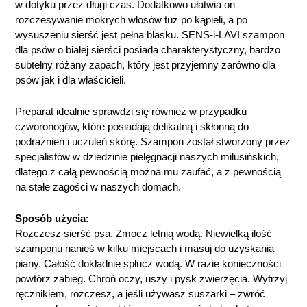
w dotyku przez długi czas. Dodatkowo ułatwia on
rozczesywanie mokrych włosów tuż po kąpieli, a po
wysuszeniu sierść jest pełna blasku. SENS-i-LAVI szampon
dla psów o białej sierści posiada charakterystyczny, bardzo
subtelny różany zapach, który jest przyjemny zarówno dla
psów jak i dla właścicieli.
Preparat idealnie sprawdzi się również w przypadku
czworonogów, które posiadają delikatną i skłonną do
podrażnień i uczuleń skórę. Szampon został stworzony przez
specjalistów w dziedzinie pielęgnacji naszych milusińskich,
dlatego z całą pewnością można mu zaufać, a z pewnością
na stałe zagości w naszych domach.
Sposób użycia:
Rozczesz sierść psa. Zmocz letnią wodą. Niewielką ilość
szamponu nanieś w kilku miejscach i masuj do uzyskania
piany. Całość dokładnie spłucz wodą. W razie konieczności
powtórz zabieg. Chroń oczy, uszy i pysk zwierzęcia. Wytrzyj
ręcznikiem, rozczesz, a jeśli używasz suszarki – zwróć