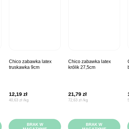
chico zabawka latex
chico zabawka latex
chico za
truskawka 9cm
królik 27,5cm
12,19
zł
21,79
zł
40,63
zł
/
kg
72,63
zł
/
kg
BRAK W
BRAK W