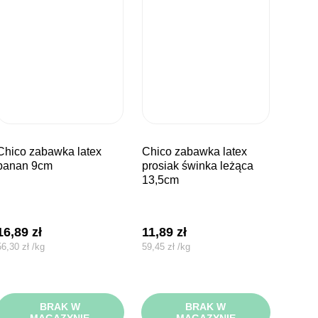
bawka latex
chico zabawka latex
banan 9cm
prosiak świnka leżąca
13,5cm
16,89
zł
11,89
zł
56,30
zł
/
kg
59,45
zł
/
kg
BRAK W
BRAK W