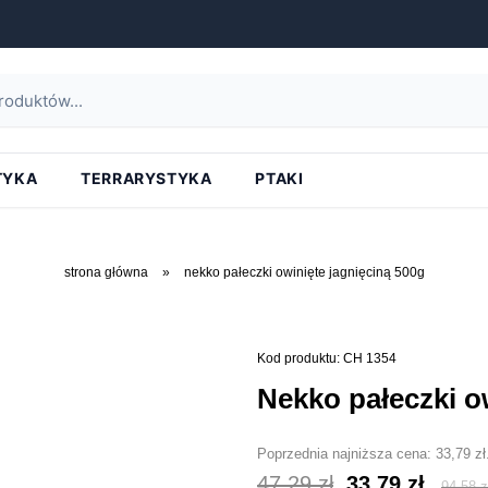
TYKA
TERRARYSTYKA
PTAKI
strona główna
»
nekko pałeczki owinięte jagnięciną 500g
Kod produktu: CH 1354
nekko pałeczki 
Poprzednia najniższa cena:
33,79
zł
Pierwotna
Aktu
47,29
zł
33,79
zł
94,58
z