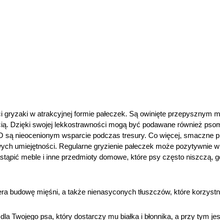
i gryzaki w atrakcyjnej formie pałeczek. Są owinięte przepysznym m
cią. Dzięki swojej lekkostrawności mogą być podawane również ps
są nieocenionym wsparcie podczas tresury. Co więcej, smaczne 
ych umiejętności. Regularne gryzienie pałeczek może pozytywnie w
astąpić meble i inne przedmioty domowe, które psy często niszczą, g
iera budowę mięśni, a także nienasyconych tłuszczów, które korzystn
la Twojego psa, który dostarczy mu białka i błonnika, a przy tym jes