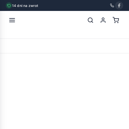
14 dni na zwrot
strona główna
»
nekko mono patyczki z wołowiny 80g
POWRÓT