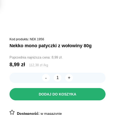
Kod produktu: NEK 1956
nekko mono patyczki z wołowiny 80g
Poprzednia najniższa cena:
8,99
zł
.
8,99
zł
112,38
zł
/
kg
-
+
ilość
NEKKO
Mono
Patyczki
DODAJ DO KOSZYKA
z
wołowiny
80g
Dostępność:
w magazynie