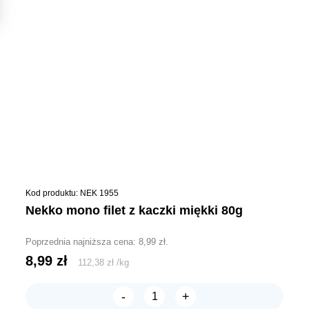
Kod produktu: NEK 1955
nekko mono filet z kaczki miękki 80g
Poprzednia najniższa cena:
8,99
zł
.
8,99
zł
112,38
zł
/
kg
-
+
ilość