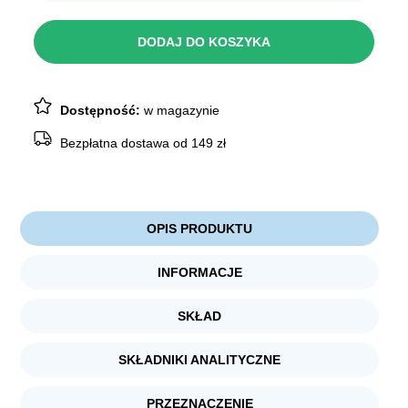
NEKKO
Mono
Filet
DODAJ DO KOSZYKA
z
kaczki
miękki
80g
Dostępność:
w magazynie
Bezpłatna dostawa od 149 zł
OPIS PRODUKTU
INFORMACJE
SKŁAD
SKŁADNIKI ANALITYCZNE
PRZEZNACZENIE