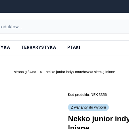
TYKA
TERRARYSTYKA
PTAKI
strona główna
»
nekko junior indyk marchewka siemię lniane
Kod produktu: NEK 3356
2 warianty do wyboru
nekko junior indyk marchewka siemię
lniane