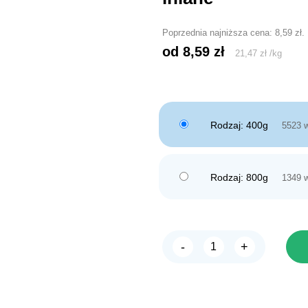
Poprzednia najniższa cena:
8,59
zł
.
od 
8,59
zł
21,47
zł
/
kg
Rodzaj: 400g
5523 
Rodzaj: 800g
1349 
-
+
ilość
NEKKO
Junior
Indyk
Marchewka
Siemię