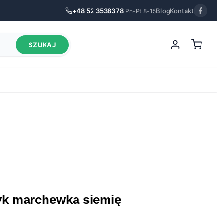
+48 52 3538378
Blog
Kontakt
Pn-Pt 8-15
SZUKAJ