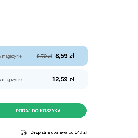
Pierwotna
Aktualna
8,59
zł
8,79
zł
w magazynie
cena
cena
wynosiła:
wynosi:
12,59
zł
8,79 zł.
8,59 zł.
w magazynie
DODAJ DO KOSZYKA
Bezpłatna dostawa od 149 zł