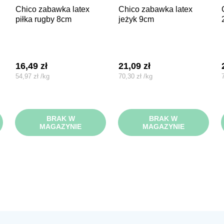
chico zabawka latex
chico zabawka latex
chico zaba
piłka rugby 8cm
jeżyk 9cm
16,49
zł
21,09
zł
54,97
zł
/
kg
70,30
zł
/
kg
BRAK W
BRAK W
MAGAZYNIE
MAGAZYNIE