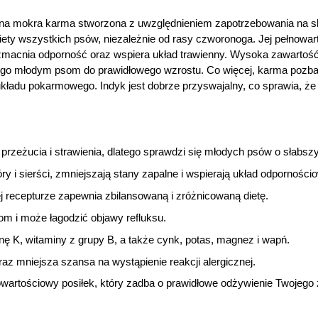
na mokra karma stworzona z uwzględnieniem zapotrzebowania na s
diety wszystkich psów, niezależnie od rasy czworonoga. Jej pełnowa
zmacnia odporność oraz wspiera układ trawienny. Wysoka zawartoś
bnego młodym psom do prawidłowego wzrostu. Co więcej, karma pozba
kładu pokarmowego. Indyk jest dobrze przyswajalny, co sprawia, że j
 przeżucia i strawienia, dlatego sprawdzi się młodych psów o słabs
i sierści, zmniejszają stany zapalne i wspierają układ odporności
ej recepturze zapewnia zbilansowaną i zróżnicowaną dietę.
om i może łagodzić objawy refluksu.
ę K, witaminy z grupy B, a także cynk, potas, magnez i wapń.
az mniejsza szansa na wystąpienie reakcji alergicznej.
owartościowy posiłek, który zadba o prawidłowe odżywienie Twojego 