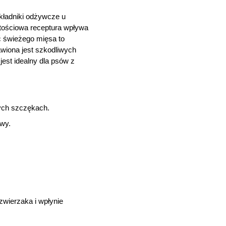
kładniki odżywcze u
rtościowa receptura wpływa
ć świeżego mięsa to
wiona jest szkodliwych
est idealny dla psów z
zych szczękach.
owy.
zwierzaka i wpłynie