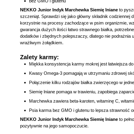
bez GMO i glutenu
NEKKO Junior Indyk Marchewka Siemię lniane
to pysz
szczeniąt. Sprawdzi się jako główny składnik codziennej 
korzystnie na procesy zachodzące w psim organizmie, w
gwarancja dużych ilości łatwo strawnego białka, potrze
dodatków i zbędnych polepszaczy, dlatego nie podrażnia u
wrażliwym żołądkiem.
Zalety karmy:
Miękka konsystencja karmy mokrej jest łatwiejsza do
Kwasy Omega-3 pomagają w utrzymaniu zdrowej skóry 
Połączenie kilku rodzajów białka zwierzęcego w jedn
Siemię lniane pomaga w trawieniu, zapobiega zaparci
Marchewka zawiera beta-karoten, witaminę C, witamin
Psia karma bez GMO i glutenu to lepsza strawność or
NEKKO Junior Indyk Marchewka Siemię lniane
to pełn
pozytywnie na jego samopoczucie.