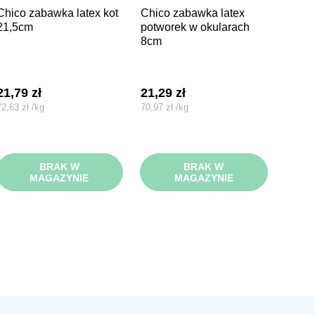
wka latex kot
chico zabawka latex
21,5cm
potworek w okularach
8cm
21,79
zł
21,29
zł
72,63
zł
/
kg
70,97
zł
/
kg
BRAK W
BRAK W
MAGAZYNIE
MAGAZYNIE