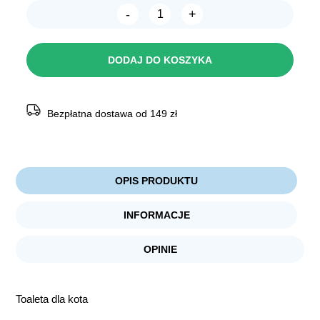
-
+
ilość
MODERNA
Toaleta
SMART
DODAJ DO KOSZYKA
CAT
54x40x41cm
+filtr
Bezpłatna dostawa od 149 zł
OPIS PRODUKTU
INFORMACJE
OPINIE
Toaleta dla kota