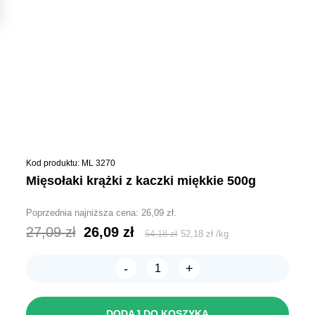
Kod produktu: ML 3270
mięsołaki krążki z kaczki miękkie 500g
Poprzednia najniższa cena:
26,09
zł
.
Pierwotna
Aktualna
27,09
zł
26,09
zł
54,18
zł
52,18
zł
/
kg
cena
cena
-
+
wynosiła:
wynosi:
ilość
MIĘSOŁAKI
27,09 zł.
26,09 zł.
Krążki
z
DODAJ DO KOSZYKA
Kaczki