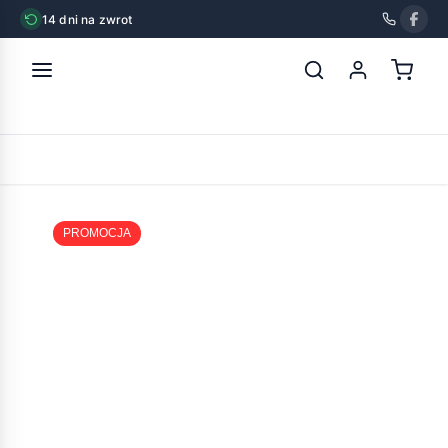
14 dni na zwrot
strona główna
»
mięsołaki krążki z kaczki miękkie 500g
POWRÓT
PROMOCJA