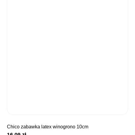
chico zabawka latex winogrono 10cm
16,09
zł