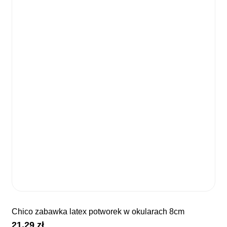
chico zabawka latex potworek w okularach 8cm
21,29
zł