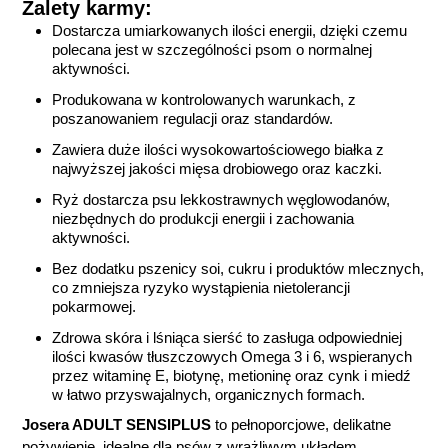
Zalety karmy:
Dostarcza umiarkowanych ilości energii, dzięki czemu
polecana jest w szczególności psom o normalnej
aktywności.
Produkowana w kontrolowanych warunkach, z
poszanowaniem regulacji oraz standardów.
Zawiera duże ilości wysokowartościowego białka z
najwyższej jakości mięsa drobiowego oraz kaczki.
Ryż dostarcza psu lekkostrawnych węglowodanów,
niezbędnych do produkcji energii i zachowania
aktywności.
Bez dodatku pszenicy soi, cukru i produktów mlecznych,
co zmniejsza ryzyko wystąpienia nietolerancji
pokarmowej.
Zdrowa skóra i lśniąca sierść to zasługa odpowiedniej
ilości kwasów tłuszczowych Omega 3 i 6, wspieranych
przez witaminę E, biotynę, metioninę oraz cynk i miedź
w łatwo przyswajalnych, organicznych formach.
Josera ADULT SENSIPLUS
to pełnoporcjowe, delikatne
pożywienie, idealne dla psów z wrażliwym układem