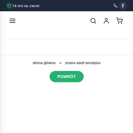
14 dni na zwrot
strona główna
»
josera adult sensiplus
POWRÓT