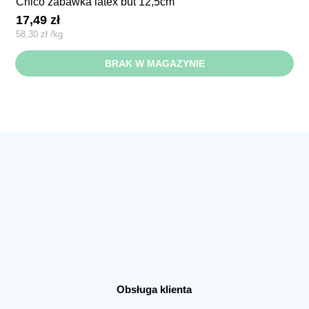
chico zabawka latex but 12,5cm
17,49
zł
58,30
zł
/
kg
BRAK W MAGAZYNIE
Obsługa klienta