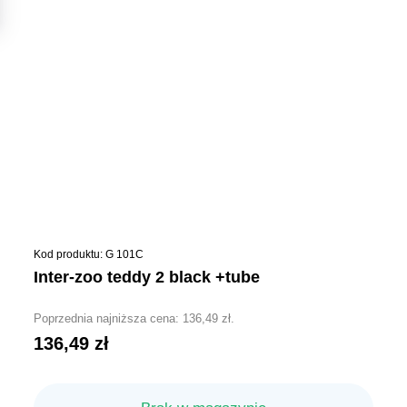
Kod produktu: G 101C
inter-zoo teddy 2 black +tube
Poprzednia najniższa cena:
136,49
zł
.
136,49
zł