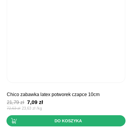
chico zabawka latex potworek czapce 10cm
Pierwotna
Aktualna
7,09
zł
21,79
zł
cena
cena
72,63
zł
23,63
zł
/
kg
wynosiła:
wynosi:
DO KOSZYKA
21,79 zł.
7,09 zł.