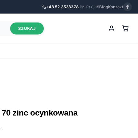
+48 52 3538378
Blog
Kontakt
Pn-Pt 8-15
SZUKAJ
el 70 zinc ocynkowana
ł
.