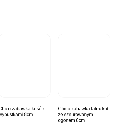
awka kość z
chico zabawka latex kot
wypustkami 8cm
ze sznurowanym
ogonem 8cm