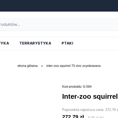
TYKA
TERRARYSTYKA
PTAKI
strona główna
»
inter-zoo squirrel 70 zinc ocynkowana
Kod produktu: G 094
inter-zoo squirr
Poprzednia najniższa cena:
272,79
z
272,79
zł
9,09
zł
/
kg