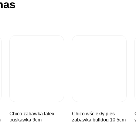
nas
chico zabawka latex
chico wściekły pies
chico zab
m
truskawka 9cm
zabawka bulldog 10,5cm