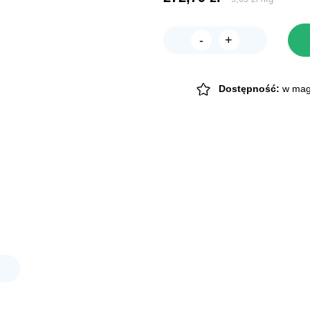
-
+
ilość
INTER-
ZOO
SQUIRREL
70
Dostępność:
w mag
ZINC
ocynkowana