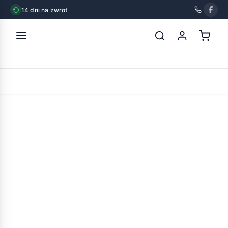
14 dni na zwrot
strona główna
»
inter-zoo rabbit 60 zinc ocynkowana
POWRÓT