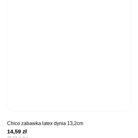
chico zabawka latex dynia 13,2cm
14,59
zł
48,63
zł
/
kg