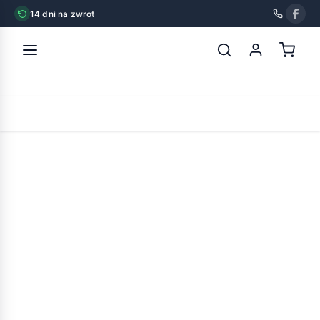
14 dni na zwrot
strona główna
»
inter-zoo lusi 3 zinc ocynkowana
POWRÓT