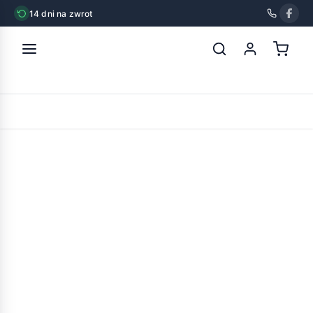
14 dni na zwrot
strona główna
»
inter-zoo laura zinc ocynkowana
POWRÓT