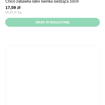
chico zabawka latex świnka siedząca 10cm
17,59
zł
58,63
zł
/
kg
BRAK W MAGAZYNIE