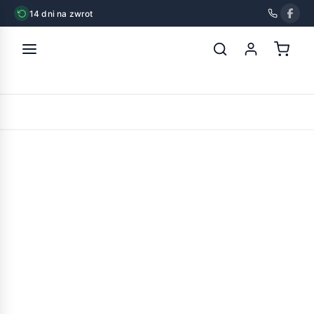
14 dni na zwrot
strona główna
»
inter-zoo elisabeth 2 zinc ocynkowana
POWRÓT