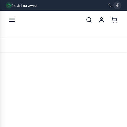
14 dni na zwrot
strona główna
»
friskies dla psa active
POWRÓT