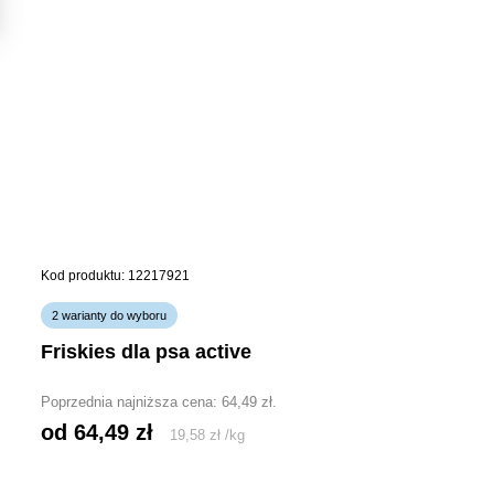
Kod produktu: 12217921
2 warianty do wyboru
friskies dla psa active
Poprzednia najniższa cena:
64,49
zł
.
od 
64,49
zł
19,58
zł
/
kg