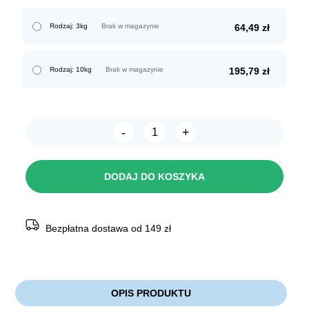
Rodzaj: 3kg
Brak w magazynie
64,49
zł
Rodzaj: 10kg
Brak w magazynie
195,79
zł
-
+
ilość
FRISKIES
dla
psa
DODAJ DO KOSZYKA
ACTIVE
Bezpłatna dostawa od 149 zł
OPIS PRODUKTU