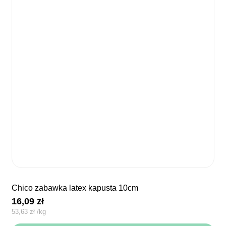
chico zabawka latex kapusta 10cm
16,09
zł
53,63
zł
/
kg