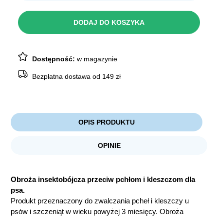
FreXin
Obroża
dla
DODAJ DO KOSZYKA
psa
35cm
Dostępność:
w magazynie
Bezpłatna dostawa od 149 zł
OPIS PRODUKTU
OPINIE
Obroża
insektobójcza przeciw pchłom i kleszczom dla
psa.
Produkt przeznaczony do zwalczania pcheł i kleszczy u
psów i szczeniąt w wieku powyżej 3 miesięcy. Obroża