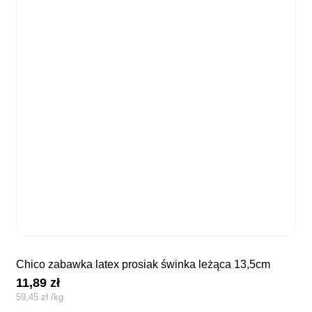
chico zabawka latex prosiak świnka leżąca 13,5cm
11,89
zł
59,45
zł
/
kg