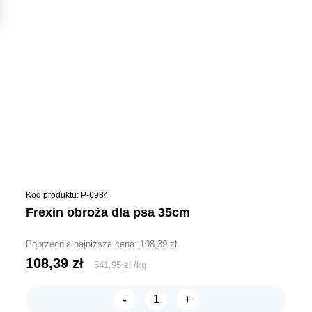
Kod produktu: P-6984
frexin obroża dla psa 35cm
Poprzednia najniższa cena:
108,39
zł
.
108,39
zł
541,95
zł
/
kg
-
+
ilość