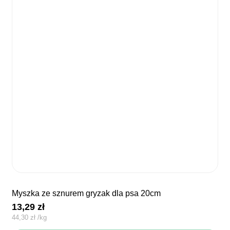
myszka ze sznurem gryzak dla psa 20cm
13,29
zł
44,30
zł
/
kg