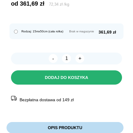
od 
361,69
zł
72,34
zł
/
kg
Rodzaj: 15mx50cm (cała rolka)
Brak w magazynie
361,69
zł
-
+
ilość
Fototapeta
do
akwarium
DODAJ DO KOSZYKA
dwustronna
9015/9017
50cm
Bezpłatna dostawa od 149 zł
OPIS PRODUKTU