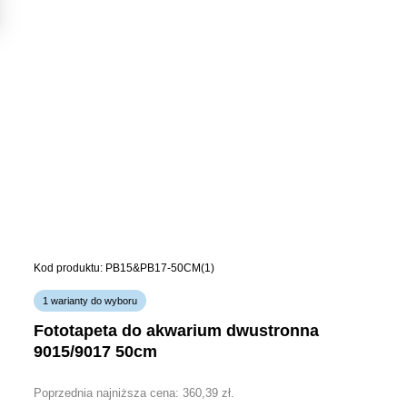
Kod produktu: PB15&PB17-50CM(1)
1 warianty do wyboru
fototapeta do akwarium dwustronna
9015/9017 50cm
Poprzednia najniższa cena:
360,39
zł
.