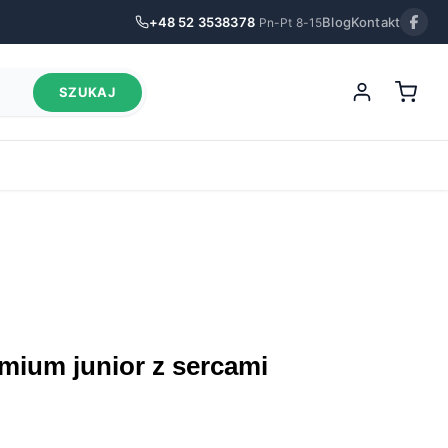
+48 52 3538378
Blog
Kontakt
Pn-Pt 8-15
SZUKAJ