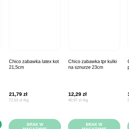
chico zabawka latex kot
chico zabawka tpr kulki
chico za
21,5cm
na sznurze 23cm
lna
21,79
zł
12,29
zł
72,63
zł
/
kg
40,97
zł
/
kg
i:
.
BRAK W
BRAK W