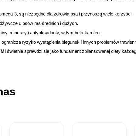
ega-3, są niezbędne dla zdrowia psa i przynoszą wiele korzyści.
dżywcze u psów ras średnich i dużych.
ny, minerały i antyoksydanty, w tym beta-karoten.
, co ogranicza ryzyko wystąpienia biegunek i innych problemów trawie
YMI
świetnie sprawdzi się jako fundament zbilansowanej diety każde
nas