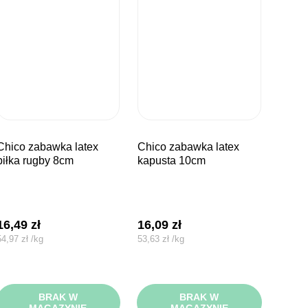
bawka latex
chico zabawka latex
piłka rugby 8cm
kapusta 10cm
16,49
zł
16,09
zł
54,97
zł
/
kg
53,63
zł
/
kg
BRAK W
BRAK W