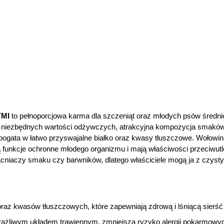
YMI
to pełnoporcjowa karma dla szczeniąt oraz młodych psów średnic
h niezbędnych wartości odżywczych, atrakcyjna kompozycja smaków
bogata w łatwo przyswajalne białko oraz kwasy tłuszczowe. Wołowin
 funkcje ochronne młodego organizmu i mają właściwości przeciwutl
cniaczy smaku czy barwników, dlatego właściciele mogą ja z czy
raz kwasów tłuszczowych, które zapewniają zdrową i lśniącą sierść 
rażliwym układem trawiennym, zmniejsza ryzyko alergii pokarmowy