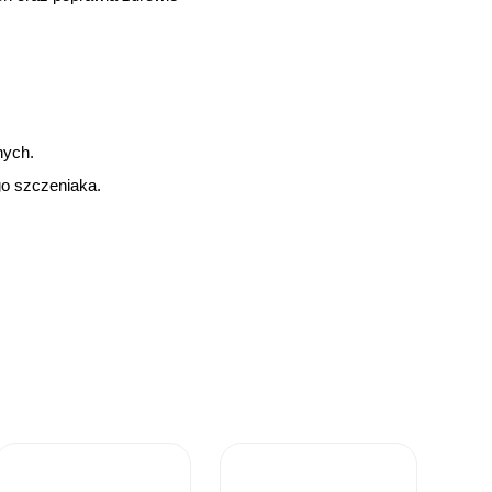
nnych.
go szczeniaka.