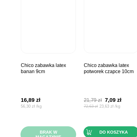
chico zabawka latex
chico zabawka latex
banan 9cm
potworek czapce 10cm
Pierwotna
Aktua
16,89
zł
7,09
zł
21,79
zł
cena
cena
56,30
zł
/
kg
72,63
zł
23,63
zł
/
kg
wynosiła:
wynos
21,79 zł.
7,09 zł
BRAK W
DO KOSZYKA