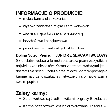
INFORMACJE O PRODUKCIE:
mokra karma dla szczeniąt
wysoka zawartość mięsa i serc wołowych
zawiera mięso kurczaka i wieprzowinę
bezzbożowa i bezglutenowa
produkowana z naturalnych składników
Dolina Noteci Premium JUNIOR z SERCAMI WOŁOW
Skrupulatnie dobrana formuła dostarcza psom wszystkic
największych niejadków. Karma z sercami wołowymi jest 
dostarczają selenu, żelaza oraz miedzi, które wspomagają
karmie na próżno szukać syntetycznych aromatów, wzma
swoim pupilom.
Zalety karmy:
Serca wołowe są źródłem witamin z grupy B, żelaza o
Karma bezzbożowa jest lepiej tolerowana u psów z w