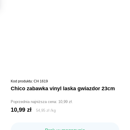
Kod produktu: CH 1619
chico zabawka vinyl laska gwiazdor 23cm
Poprzednia najniższa cena:
10,99
zł
.
10,99
zł
54,95
zł
/
kg